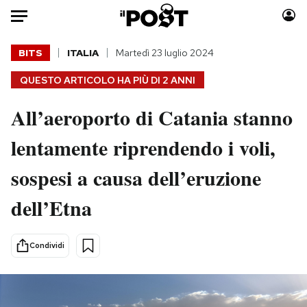
Auto
BITS
ITALIA
Martedì 23 luglio 2024
QUESTO ARTICOLO HA PIÙ DI
2 ANNI
HOME
All’aeroporto di Catania stanno
Italia
Moda
Mondo
Libri
lentamente riprendendo i voli,
Politica
Consumismi
sospesi a causa dell’eruzione
Tecnologia
Storie/Idee
Internet
Ok Boomer!
dell’Etna
Scienza
Media
Cultura
Europa
Condividi
Economia
Altrecose
Sport
Mondiali calcio 2026