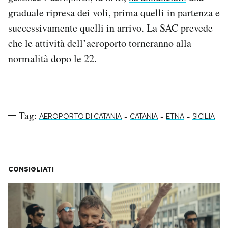
Notifiche mobile
graduale ripresa dei voli, prima quelli in partenza e
Regala il Post
successivamente quelli in arrivo. La SAC prevede
Hai bisogno di aiuto?
che le attività dell’aeroporto torneranno alla
Esci
normalità dopo le 22.
Tag:
-
-
-
AEROPORTO DI CATANIA
CATANIA
ETNA
SICILIA
CONSIGLIATI