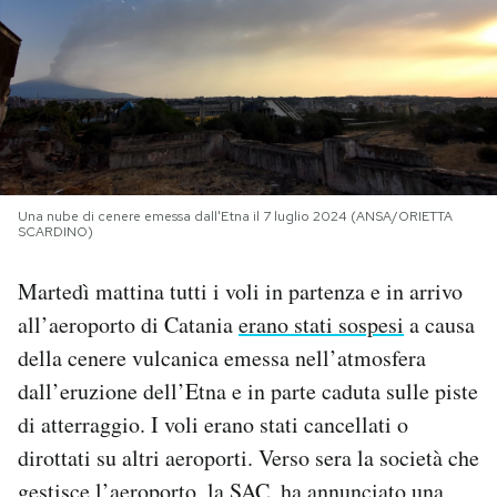
PODCAST
NEWSLETTER
I MIEI PREFERITI
Una nube di cenere emessa dall'Etna il 7 luglio 2024 (ANSA/ORIETTA
SCARDINO)
SHOP
Martedì mattina tutti i voli in partenza e in arrivo
all’aeroporto di Catania
erano stati sospesi
a causa
CALENDARIO
della cenere vulcanica emessa nell’atmosfera
dall’eruzione dell’Etna e in parte caduta sulle piste
AREA PERSONALE
di atterraggio. I voli erano stati cancellati o
dirottati su altri aeroporti. Verso sera la società che
Area Personale
Newsletter
gestisce l’aeroporto, la SAC,
ha annunciato
una