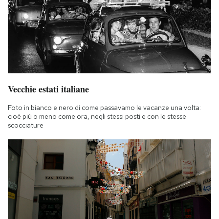
Vecchie estati italiane
Foto in bianco e nero di come passavamo le vacanze una volta:
cioè più o meno come ora, negli stessi posti e con le stesse
scocciature