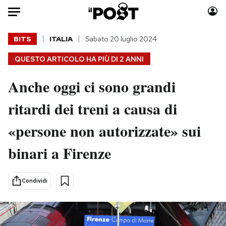
Auto
BITS
ITALIA
Sabato 20 luglio 2024
QUESTO ARTICOLO HA PIÙ DI
2 ANNI
HOME
Anche oggi ci sono grandi
Italia
Moda
Mondo
Libri
ritardi dei treni a causa di
Politica
Consumismi
«persone non autorizzate» sui
Tecnologia
Storie/Idee
Internet
Ok Boomer!
binari a Firenze
Scienza
Media
Cultura
Europa
Condividi
Economia
Altrecose
Sport
Mondiali calcio 2026