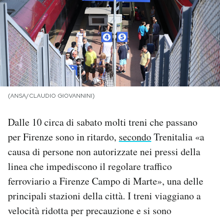
PODCAST
NEWSLETTER
I MIEI PREFERITI
(ANSA/CLAUDIO GIOVANNINI)
SHOP
Dalle 10 circa di sabato molti treni che passano
per Firenze sono in ritardo,
secondo
Trenitalia «a
CALENDARIO
causa di persone non autorizzate nei pressi della
linea che impediscono il regolare traffico
ferroviario a Firenze Campo di Marte», una delle
AREA PERSONALE
principali stazioni della città. I treni viaggiano a
Area Personale
velocità ridotta per precauzione e si sono
Newsletter