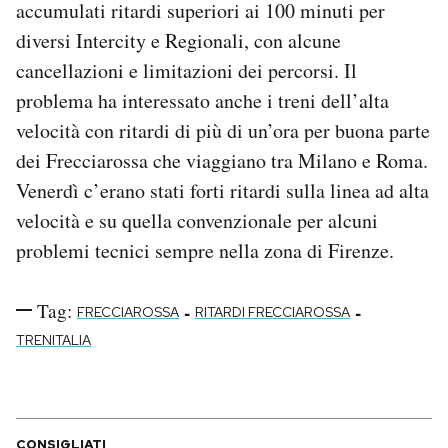
accumulati ritardi superiori ai 100 minuti per
Notifiche mobile
diversi Intercity e Regionali, con alcune
Regala il Post
cancellazioni e limitazioni dei percorsi. Il
Hai bisogno di aiuto?
Esci
problema ha interessato anche i treni dell’alta
velocità con ritardi di più di un’ora per buona parte
dei Frecciarossa che viaggiano tra Milano e Roma.
Venerdì c’erano stati forti ritardi sulla linea ad alta
velocità e su quella convenzionale per alcuni
problemi tecnici sempre nella zona di Firenze.
Tag:
-
-
FRECCIAROSSA
RITARDI FRECCIAROSSA
TRENITALIA
CONSIGLIATI