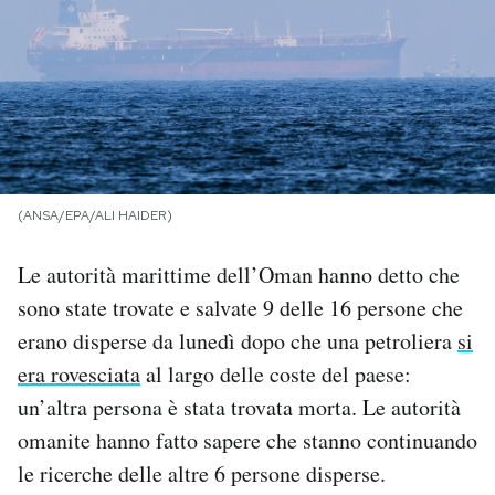
PODCAST
NEWSLETTER
I MIEI PREFERITI
(ANSA/EPA/ALI HAIDER)
SHOP
Le autorità marittime dell’Oman hanno detto che
sono state trovate e salvate 9 delle 16 persone che
CALENDARIO
erano disperse da lunedì dopo che una petroliera
si
era rovesciata
al largo delle coste del paese:
un’altra persona è stata trovata morta. Le autorità
AREA PERSONALE
omanite hanno fatto sapere che stanno continuando
Area Personale
le ricerche delle altre 6 persone disperse.
Newsletter