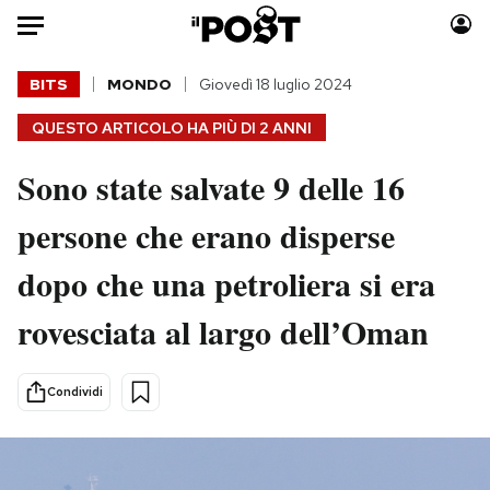
Auto
BITS
MONDO
Giovedì 18 luglio 2024
QUESTO ARTICOLO HA PIÙ DI
2 ANNI
HOME
Sono state salvate 9 delle 16
Italia
Moda
Mondo
Libri
persone che erano disperse
Politica
Consumismi
dopo che una petroliera si era
Tecnologia
Storie/Idee
Internet
Ok Boomer!
rovesciata al largo dell’Oman
Scienza
Media
Cultura
Europa
Condividi
Economia
Altrecose
Sport
Mondiali calcio 2026