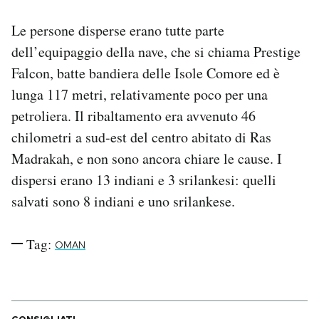
Notifiche mobile
Le persone disperse erano tutte parte
Regala il Post
Hai bisogno di aiuto?
dell’equipaggio della nave, che si chiama Prestige
Esci
Falcon, batte bandiera delle Isole Comore ed è
lunga 117 metri, relativamente poco per una
petroliera. Il ribaltamento era avvenuto 46
chilometri a sud-est del centro abitato di Ras
Madrakah, e non sono ancora chiare le cause. I
dispersi erano 13 indiani e 3 srilankesi: quelli
salvati sono 8 indiani e uno srilankese.
Tag:
OMAN