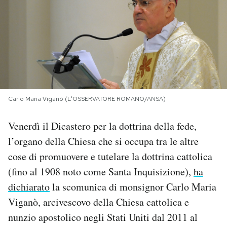
PODCAST
NEWSLETTER
I MIEI PREFERITI
Carlo Maria Viganò (L'OSSERVATORE ROMANO/ANSA)
SHOP
Venerdì il Dicastero per la dottrina della fede,
l’organo della Chiesa che si occupa tra le altre
CALENDARIO
cose di promuovere e tutelare la dottrina cattolica
(fino al 1908 noto come Santa Inquisizione),
ha
dichiarato
la scomunica di monsignor Carlo Maria
AREA PERSONALE
Viganò, arcivescovo della Chiesa cattolica e
Area Personale
nunzio apostolico negli Stati Uniti dal 2011 al
Newsletter