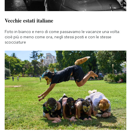
Vecchie estati italiane
Foto in bianco e nero di come passavamo le vacanze una volta:
cioè più o meno come ora, negli stessi posti e con le stesse
scocciature