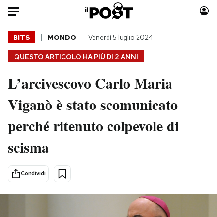
Auto
BITS
MONDO
Venerdì 5 luglio 2024
QUESTO ARTICOLO HA PIÙ DI
2 ANNI
HOME
L’arcivescovo Carlo Maria
Italia
Moda
Mondo
Libri
Viganò è stato scomunicato
Politica
Consumismi
perché ritenuto colpevole di
Tecnologia
Storie/Idee
Internet
Ok Boomer!
scisma
Scienza
Media
Cultura
Europa
Condividi
Economia
Altrecose
Sport
Mondiali calcio 2026