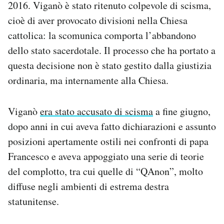
2016. Viganò è stato ritenuto colpevole di scisma,
Notifiche mobile
cioè di aver provocato divisioni nella Chiesa
Regala il Post
cattolica: la scomunica comporta l’abbandono
Hai bisogno di aiuto?
Esci
dello stato sacerdotale. Il processo che ha portato a
questa decisione non è stato gestito dalla giustizia
ordinaria, ma internamente alla Chiesa.
Viganò
era stato accusato di scisma
a fine giugno,
dopo anni in cui aveva fatto dichiarazioni e assunto
posizioni apertamente ostili nei confronti di papa
Francesco e aveva appoggiato una serie di teorie
del complotto, tra cui quelle di “QAnon”, molto
diffuse negli ambienti di estrema destra
statunitense.