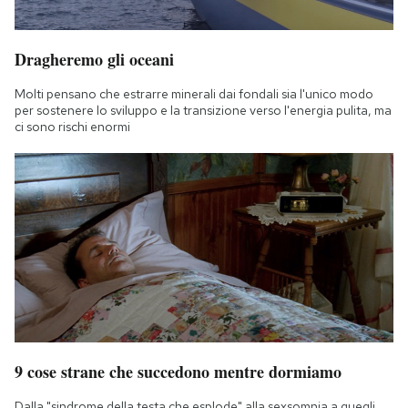
Dragheremo gli oceani
Molti pensano che estrarre minerali dai fondali sia l'unico modo
per sostenere lo sviluppo e la transizione verso l'energia pulita, ma
ci sono rischi enormi
9 cose strane che succedono mentre dormiamo
Dalla "sindrome della testa che esplode" alla sexsomnia a quegli