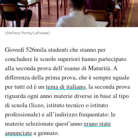
PODCAST
NEWSLETTER
(Stefano Porta/LaPresse)
Giovedì 526mila studenti che stanno per
I MIEI PREFERITI
concludere le scuole superiori hanno partecipato
alla seconda prova dell’esame di Maturità. A
SHOP
differenza della prima prova, che è sempre uguale
per tutti ed è un
tema di italiano
, la seconda prova
CALENDARIO
riguarda ogni anno materie diverse in base al tipo
di scuola (liceo, istituto tecnico o istituto
professionale) e all’indirizzo frequentato: le
AREA PERSONALE
materie selezionate quest’anno
erano state
Area Personale
annunciate
a gennaio.
Newsletter