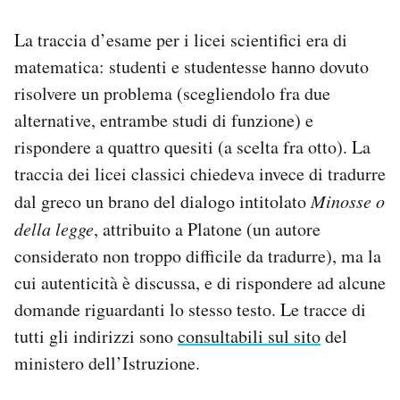
Notifiche mobile
La traccia d’esame per i licei scientifici era di
Regala il Post
Hai bisogno di aiuto?
matematica: studenti e studentesse hanno dovuto
Esci
risolvere un problema (scegliendolo fra due
alternative, entrambe studi di funzione) e
rispondere a quattro quesiti (a scelta fra otto). La
traccia dei licei classici chiedeva invece di tradurre
dal greco un brano del dialogo intitolato
Minosse o
della legge
, attribuito a Platone (un autore
considerato non troppo difficile da tradurre), ma la
cui autenticità è discussa, e di rispondere ad alcune
domande riguardanti lo stesso testo. Le tracce di
tutti gli indirizzi sono
consultabili sul sito
del
ministero dell’Istruzione.