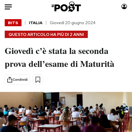
Auto
BITS
ITALIA
Giovedì 20 giugno 2024
QUESTO ARTICOLO HA PIÙ DI
2 ANNI
HOME
Giovedì c’è stata la seconda
Italia
Moda
Mondo
Libri
prova dell’esame di Maturità
Politica
Consumismi
Tecnologia
Storie/Idee
Condividi
Internet
Ok Boomer!
Scienza
Media
Cultura
Europa
Economia
Altrecose
Sport
Mondiali calcio 2026