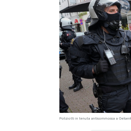
PODCAST
NEWSLETTER
I MIEI PREFERITI
SHOP
CALENDARIO
AREA PERSONALE
Poliziotti in tenuta antisommossa a Gelsen
Area Personale
Newsletter