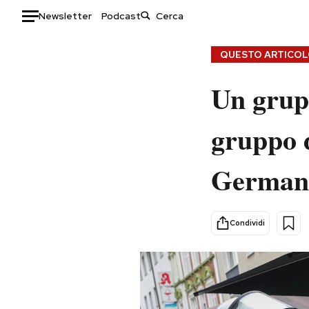
Newsletter
Podcast
Auto
QUESTO ARTICOLO
HOME
Un grupp
Italia
Moda
gruppo d
Mondo
Libri
Politica
Consumismi
Germania
Tecnologia
Storie/Idee
Internet
Ok Boomer!
Scienza
Media
Condividi
Cultura
Europa
Economia
Altrecose
Sport
Mondiali calcio 2026