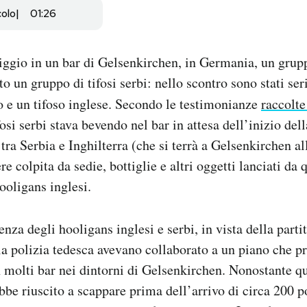
colo
01:26
gio in un bar di Gelsenkirchen, in Germania, un gruppo
to un gruppo di tifosi serbi: nello scontro sono stati ser
to e un tifoso inglese. Secondo le testimonianze
raccolte
fosi serbi stava bevendo nel bar in attesa dell’inizio dell
tra Serbia e Inghilterra (che si terrà a Gelsenkirchen a
e colpita da sedie, bottiglie e altri oggetti lanciati da
ooligans inglesi.
enza degli hooligans inglesi e serbi, in vista della part
 la polizia tedesca avevano collaborato a un piano che p
n molti bar nei dintorni di Gelsenkirchen. Nonostante qu
ebbe riuscito a scappare prima dell’arrivo di circa 200 po