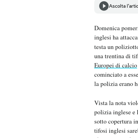
Notifiche mobile
Ascolta l'arti
Regala il Post
Hai bisogno di aiuto?
Domenica pomerig
Esci
inglesi ha attacca
testa un poliziot
una trentina di ti
Europei di calcio
cominciato a esser
la polizia erano h
Vista la nota viol
polizia inglese e
sotto copertura i
tifosi inglesi sar