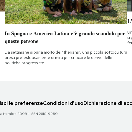
L
Un
In Spagna e America Latina c’è grande scandalo per
si
queste persone
fe
Da settimane si parla molto dei "therians", una piccola sottocultura
presa pretestuosamente di mira per criticare le derive delle
politiche progressiste
sci le preferenze
Condizioni d'uso
Dichiarazione di acc
 28 settembre 2009 - ISSN 2610-9980