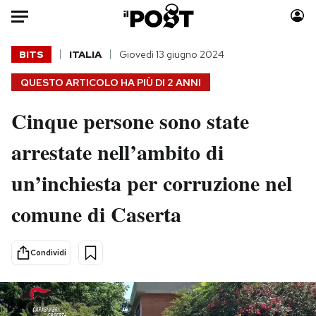
Auto
BITS
ITALIA
Giovedì 13 giugno 2024
QUESTO ARTICOLO HA PIÙ DI
2 ANNI
HOME
Cinque persone sono state
Italia
Moda
Mondo
Libri
arrestate nell’ambito di
Politica
Consumismi
un’inchiesta per corruzione nel
Tecnologia
Storie/Idee
Internet
Ok Boomer!
comune di Caserta
Scienza
Media
Cultura
Europa
Condividi
Economia
Altrecose
Sport
Mondiali calcio 2026