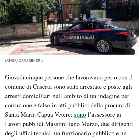
PODCAST
NEWSLETTER
I MIEI PREFERITI
(ANSA/CARABINIERI)
SHOP
Giovedì cinque persone che lavoravano per o con il
comune di Caserta sono state arrestate e poste agli
CALENDARIO
arresti domiciliari nell’ambito di un’indagine per
corruzione e falso in atti pubblici della procura di
Santa Maria Capua Vetere:
sono
l’assessore ai
AREA PERSONALE
Lavori pubblici Massimiliano Marzo, due dirigenti
Area Personale
degli uffici tecnici, un funzionario pubblico e un
Newsletter