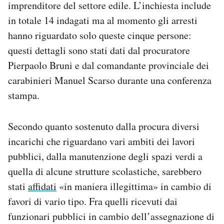
imprenditore del settore edile. L’inchiesta include
Notifiche mobile
in totale 14 indagati ma al momento gli arresti
Regala il Post
hanno riguardato solo queste cinque persone:
Hai bisogno di aiuto?
Esci
questi dettagli sono stati dati dal procuratore
Pierpaolo Bruni e dal comandante provinciale dei
carabinieri Manuel Scarso durante una conferenza
stampa.
Secondo quanto sostenuto dalla procura diversi
incarichi che riguardano vari ambiti dei lavori
pubblici, dalla manutenzione degli spazi verdi a
quella di alcune strutture scolastiche, sarebbero
stati
affidati
«in maniera illegittima» in cambio di
favori di vario tipo. Fra quelli ricevuti dai
funzionari pubblici in cambio dell’assegnazione di