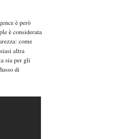
igence è però
ple è considerata
curezza: come
siasi altra
a sia per gli
flusso di