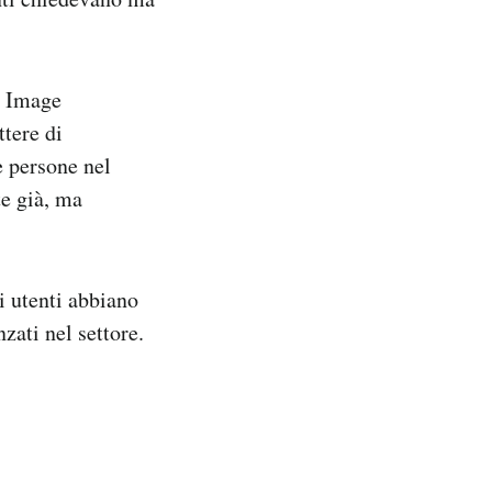
a Image
tere di
 e persone nel
te già, ma
i utenti abbiano
zati nel settore.