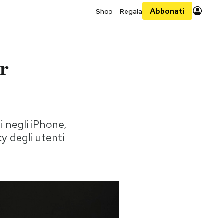
Abbonati
Shop
Regala
er
i negli iPhone,
y degli utenti