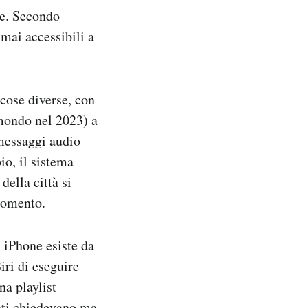
ne. Secondo
 mai accessibili a
 cose diverse, con
l mondo nel 2023) a
 messaggi audio
io, il sistema
ella città si
momento.
i iPhone esiste da
iri di eseguire
na playlist
enti chiedevano ma