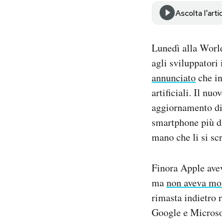
Notifiche mobile
Ascolta l'arti
Regala il Post
Hai bisogno di aiuto?
Lunedì alla Worl
Esci
agli sviluppatori
annunciato
che in
artificiali. Il n
aggiornamento di S
smartphone più di
mano che li si sc
Finora Apple avev
ma
non aveva mo
rimasta indietro r
Google e Microsof