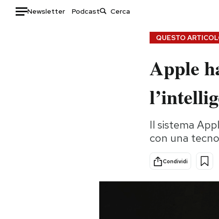
Newsletter
Podcast
Auto
QUESTO ARTICOLO
Apple ha
HOME
Italia
Moda
l’intelli
Mondo
Libri
Politica
Consumismi
Il sistema App
Tecnologia
Storie/Idee
con una tecnol
Internet
Ok Boomer!
Scienza
Media
Condividi
Cultura
Europa
Economia
Altrecose
Sport
Mondiali calcio 2026