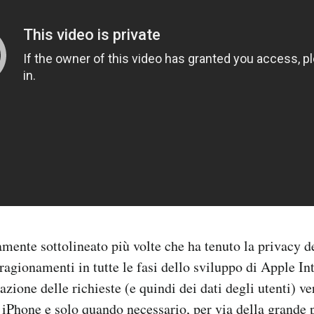
amente sottolineato più volte che ha tenuto la privacy de
ragionamenti in tutte le fasi dello sviluppo di Apple In
azione delle richieste (e quindi dei dati degli utenti) v
o iPhone e solo quando necessario, per via della grande 