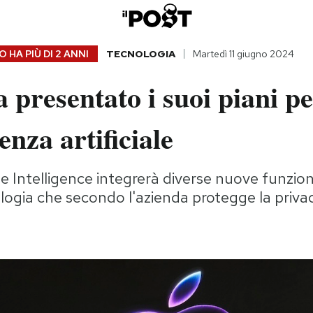
 HA PIÙ DI
2 ANNI
TECNOLOGIA
Martedì 11 giugno 2024
 presentato i suoi piani p
genza artificiale
le Intelligence integrerà diverse nuove funzion
ogia che secondo l'azienda protegge la privac