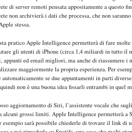
 rete di server remoti pensata appositamente a questo fi
rete non archivierà i dati che processa, che non saranno
Apple stessa.
sta pratico Apple Intelligence permetterà di fare molte
tare gli utenti di iPhone (circa 1,4 miliardi in tutto i
, appunti ed email migliori, ma anche di riassumere i
alizzare maggiormente la propria esperienza. Per esemp
 automaticamente se due appuntamenti in parti diverse d
quindi non è una buona idea fissarli entrambi in quel 
osso aggiornamento di Siri, l’assistente vocale che sugl
a alcuni grossi limiti. Apple Intelligence permetterà a S
r esempio sarà possibile chiederle di trovare il link di u
age e poi riprodurla su Spotify, una cosa che molti ut