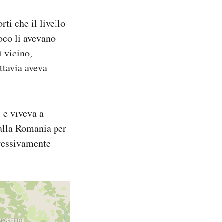
ti che il livello
oco li avevano
ì vicino,
ttavia aveva
i e viveva a
dalla Romania per
ogressivamente