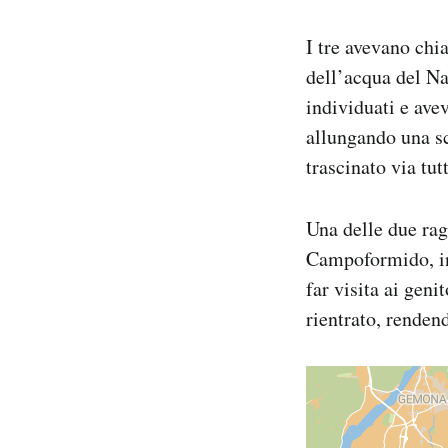
I tre avevano chia
dell’acqua del Na
individuati e ave
allungando una sc
trascinato via tut
Una delle due rag
Campoformido, in 
far visita ai geni
rientrato, rendend