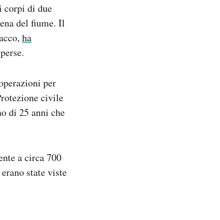
i corpi di due
ena del fiume. Il
iacco,
ha
sperse.
 operazioni per
Protezione civile
no di 25 anni che
ente a circa 700
 erano state viste