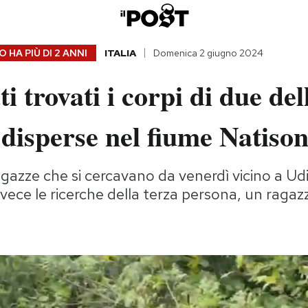
 HA PIÙ DI
2 ANNI
ITALIA
Domenica 2 giugno 2024
i trovati i corpi di due del
disperse nel fiume Natiso
gazze che si cercavano da venerdì vicino a Ud
ece le ricerche della terza persona, un ragazz