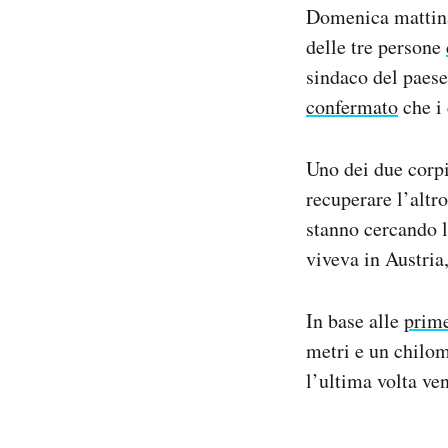
Domenica mattina 
Notifiche mobile
Regala il Post
delle tre persone
Hai bisogno di aiuto?
sindaco del paese
Esci
confermato
che i 
Uno dei due corpi
recuperare l’altro
stanno cercando l
viveva in Austria
In base alle
prime
metri e un chilom
l’ultima volta ve