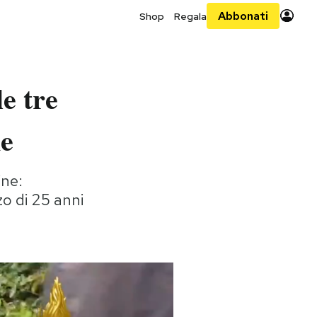
Abbonati
Shop
Regala
le tre
ne
ine:
o di 25 anni