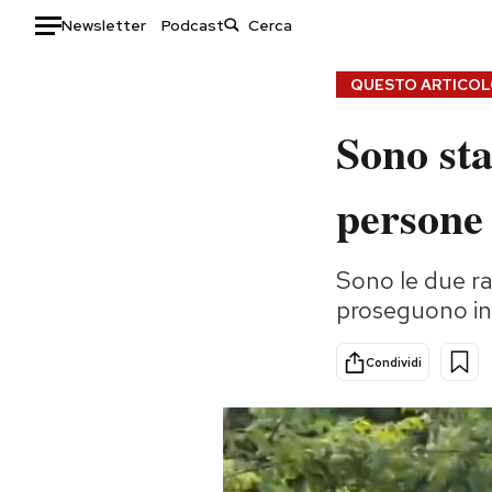
Newsletter
Podcast
Auto
QUESTO ARTICOLO
Sono stat
HOME
Italia
Moda
persone 
Mondo
Libri
Politica
Consumismi
Sono le due ra
Tecnologia
Storie/Idee
proseguono inv
Internet
Ok Boomer!
Scienza
Media
Condividi
Cultura
Europa
Economia
Altrecose
Sport
Mondiali calcio 2026