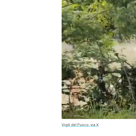
PODCAST
NEWSLETTER
I MIEI PREFERITI
SHOP
CALENDARIO
AREA PERSONALE
Area Personale
Vigili del Fuoco, via X
Newsletter