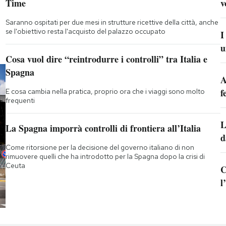
Time
v
Saranno ospitati per due mesi in strutture ricettive della città, anche
se l'obiettivo resta l'acquisto del palazzo occupato
I
u
Cosa vuol dire “reintrodurre i controlli” tra Italia e
Spagna
A
f
E cosa cambia nella pratica, proprio ora che i viaggi sono molto
frequenti
L
La Spagna imporrà controlli di frontiera all’Italia
d
Come ritorsione per la decisione del governo italiano di non
rimuovere quelli che ha introdotto per la Spagna dopo la crisi di
Ceuta
C
l