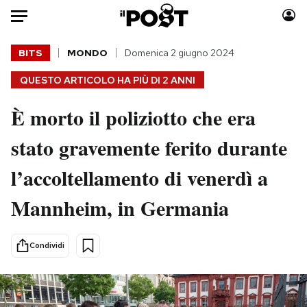
Auto
BITS
MONDO
Domenica 2 giugno 2024
QUESTO ARTICOLO HA PIÙ DI
2 ANNI
HOME
È morto il poliziotto che era
Italia
Moda
Mondo
Libri
stato gravemente ferito durante
Politica
Consumismi
l’accoltellamento di venerdì a
Tecnologia
Storie/Idee
Internet
Ok Boomer!
Mannheim, in Germania
Scienza
Media
Cultura
Europa
Condividi
Economia
Altrecose
Sport
Mondiali calcio 2026