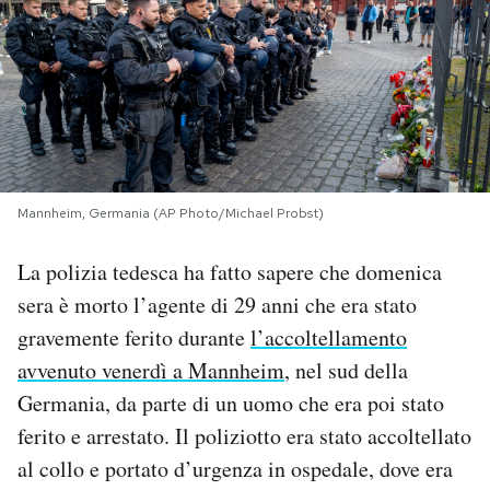
PODCAST
NEWSLETTER
I MIEI PREFERITI
Mannheim, Germania (AP Photo/Michael Probst)
SHOP
La polizia tedesca ha fatto sapere che domenica
sera è morto l’agente di 29 anni che era stato
CALENDARIO
gravemente ferito durante
l’accoltellamento
avvenuto venerdì a Mannheim
, nel sud della
Germania, da parte di un uomo che era poi stato
AREA PERSONALE
ferito e arrestato. Il poliziotto era stato accoltellato
Area Personale
al collo e portato d’urgenza in ospedale, dove era
Newsletter