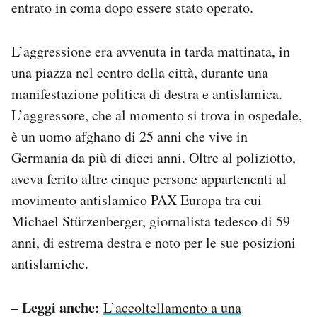
entrato in coma dopo essere stato operato.
Notifiche mobile
Regala il Post
Hai bisogno di aiuto?
L’aggressione era avvenuta in tarda mattinata, in
Esci
una piazza nel centro della città, durante una
manifestazione politica di destra e antislamica.
L’aggressore, che al momento si trova in ospedale,
è un uomo afghano di 25 anni che vive in
Germania da più di dieci anni. Oltre al poliziotto,
aveva ferito altre cinque persone appartenenti al
movimento antislamico PAX Europa tra cui
Michael Stürzenberger, giornalista tedesco di 59
anni, di estrema destra e noto per le sue posizioni
antislamiche.
– Leggi anche:
L’accoltellamento a una