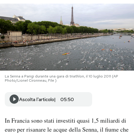
PODCAST
NEWSLETTER
I MIEI PREFERITI
SHOP
La Senna a Parigi durante una gara di triathlon, il 10 luglio 2011 (AP
Photo/Lionel Cironneau, File )
CALENDARIO
Ascolta l'articolo
05:50
AREA PERSONALE
In Francia sono stati investiti quasi 1,5 miliardi di
Area Personale
euro per risanare le acque della Senna, il fiume che
Newsletter