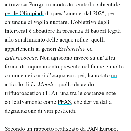
attraversa Parigi, in modo da
renderla balneabile
Notifiche mobile
per le Olimpiadi
di quest’anno e, dal 2025, per
Regala il Post
Hai bisogno di aiuto?
chiunque ci voglia nuotare. L’obiettivo degli
Esci
interventi è abbattere la presenza di batteri legati
allo smaltimento delle acque reflue, quelli
appartenenti ai generi
Escherichia
ed
Enterococcus
. Non agiscono invece su un’altra
forma di inquinamento presente nel fiume e molto
comune nei corsi d’acqua europei, ha notato
un
articolo di
Le Monde
: quello da acido
trifluoroacetico (TFA), una tra le sostanze note
collettivamente come
PFAS
, che deriva dalla
degradazione di vari pesticidi.
Secondo un rapporto realizzato da PAN Europe,