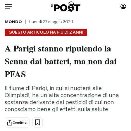
Auto
MONDO
Lunedì 27 maggio 2024
QUESTO ARTICOLO HA PIÙ DI
2 ANNI
HOME
A Parigi stanno ripulendo la
Italia
Moda
Senna dai batteri, ma non dai
Mondo
Libri
Politica
Consumismi
PFAS
Tecnologia
Storie/Idee
Internet
Ok Boomer!
Il fiume di Parigi, in cui si nuoterà alle
Scienza
Media
Olimpiadi, ha un'alta concentrazione di una
Cultura
Europa
sostanza derivante dai pesticidi di cui non
conosciamo bene gli effetti sulla salute
Economia
Altrecose
Sport
Mondiali calcio 2026
Condividi