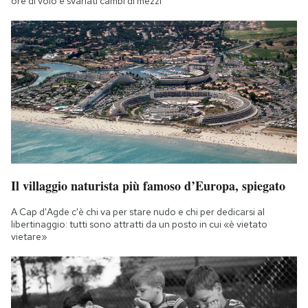
ore di volo e svariati cambi di mezzi
Il villaggio naturista più famoso d’Europa, spiegato
A Cap d'Agde c'è chi va per stare nudo e chi per dedicarsi al
libertinaggio: tutti sono attratti da un posto in cui «è vietato
vietare»