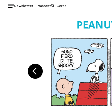
Newsletter
Podcast
Auto
PEANU
HOME
Italia
Moda
Mondo
Libri
Politica
Consumismi
Tecnologia
Storie/Idee
Internet
Ok Boomer!
Scienza
Media
Cultura
Europa
Economia
Altrecose
Sport
Mondiali calcio 2026