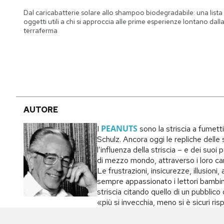
Notifiche mobile
Dal caricabatterie solare allo shampoo biodegradabile: una lista 
Regala il Post
oggetti utili a chi si approccia alle prime esperienze lontano dall
terraferma
Hai bisogno di aiuto?
Esci
AUTORE
PEANUTS
I
sono la striscia a fumett
Schulz. Ancora oggi le repliche delle s
l’influenza della striscia – e dei suo
di mezzo mondo, attraverso i loro carat
Le frustrazioni, insicurezze, illusion
sempre appassionato i lettori bambin
striscia citando quello di un pubblic
«più si invecchia, meno si è sicuri ri