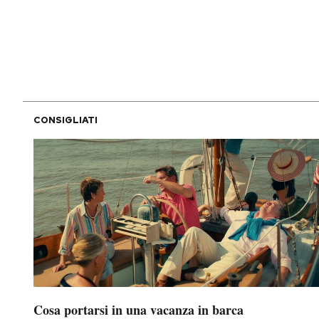
PODCAST
NEWSLETTER
CONSIGLIATI
I MIEI PREFERITI
SHOP
CALENDARIO
AREA PERSONALE
Area Personale
Cosa portarsi in una vacanza in barca
Newsletter