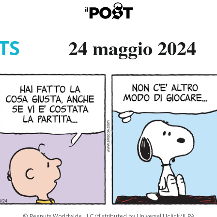
24 maggio 2024
TS
© Peanuts Worldwide LLC/distributed by Universal Uclick/ILPA