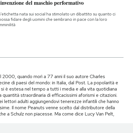
’invenzione del maschio performativo
'etichetta nata sui social ha stimolato un dibattito su quanto ci
 possa fidare degli uomini che sembrano in pace con la loro
mminilità
il 2000, quando morì a 77 anni il suo autore Charles
ecine di paesi del mondo: in Italia, dal Post. La popolarità e
si è estesa nel tempo a tutti i media e alla vita quotidiana
quantità straordinaria di efficacissimi aforismi e citazioni.
ei lettori adulti aggiungendovi tenerezze infantili che hanno
ime. Il nome Peanuts venne scelto dal distributore della
to che a Schulz non piacesse. Ma come dice Lucy Van Pelt,