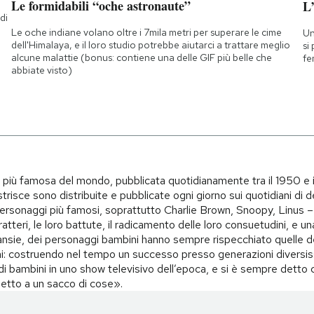
Le formidabili “oche astronaute”
L
di
a
Le oche indiane volano oltre i 7mila metri per superare le cime
Un
dell'Himalaya, e il loro studio potrebbe aiutarci a trattare meglio
si
alcune malattie (bonus: contiene una delle GIF più belle che
fe
abbiate visto)
i più famosa del mondo, pubblicata quotidianamente tra il 1950 e 
trisce sono distribuite e pubblicate ogni giorno sui quotidiani di d
i personaggi più famosi, soprattutto Charlie Brown, Snoopy, Linus – 
teri, le loro battute, il radicamento delle loro consuetudini, e una 
i, ansie, dei personaggi bambini hanno sempre rispecchiato quelle d
i: costruendo nel tempo un successo presso generazioni diversiss
o di bambini in uno show televisivo dell’epoca, e si è sempre det
spetto a un sacco di cose».