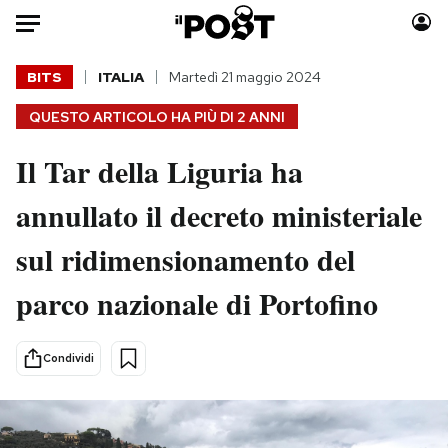
Auto
BITS
ITALIA
Martedì 21 maggio 2024
QUESTO ARTICOLO HA PIÙ DI
2 ANNI
HOME
Il Tar della Liguria ha
Italia
Moda
Mondo
Libri
annullato il decreto ministeriale
Politica
Consumismi
sul ridimensionamento del
Tecnologia
Storie/Idee
Internet
Ok Boomer!
parco nazionale di Portofino
Scienza
Media
Cultura
Europa
Condividi
Economia
Altrecose
Sport
Mondiali calcio 2026