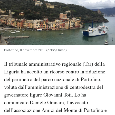
PODCAST
NEWSLETTER
I MIEI PREFERITI
Portofino, 11 novembre 2018 (ANSA/ Risso)
SHOP
Il tribunale amministrativo regionale (Tar) della
Liguria
ha accolto
un ricorso contro la riduzione
CALENDARIO
del perimetro del parco nazionale di Portofino,
voluta dall’amministrazione di centrodestra del
governatore ligure
Giovanni Toti
. Lo ha
AREA PERSONALE
comunicato Daniele Granara, l’avvocato
Area Personale
dell’associazione Amici del Monte di Portofino e
Newsletter