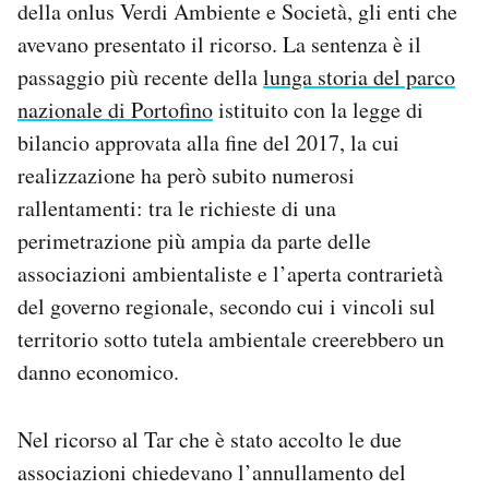
della onlus Verdi Ambiente e Società, gli enti che
Notifiche mobile
avevano presentato il ricorso. La sentenza è il
Regala il Post
passaggio più recente della
lunga storia del parco
Hai bisogno di aiuto?
Esci
nazionale di Portofino
istituito con la legge di
bilancio approvata alla fine del 2017, la cui
realizzazione ha però subito numerosi
rallentamenti: tra le richieste di una
perimetrazione più ampia da parte delle
associazioni ambientaliste e l’aperta contrarietà
del governo regionale, secondo cui i vincoli sul
territorio sotto tutela ambientale creerebbero un
danno economico.
Nel ricorso al Tar che è stato accolto le due
associazioni chiedevano l’annullamento del