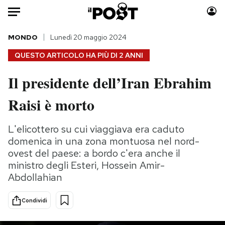
Auto
MONDO
Lunedì 20 maggio 2024
QUESTO ARTICOLO HA PIÙ DI
2 ANNI
HOME
Il presidente dell’Iran Ebrahim
Italia
Moda
Raisi è morto
Mondo
Libri
Politica
Consumismi
L'elicottero su cui viaggiava era caduto
Tecnologia
Storie/Idee
domenica in una zona montuosa nel nord-
Internet
Ok Boomer!
ovest del paese: a bordo c'era anche il
Scienza
Media
ministro degli Esteri, Hossein Amir-
Cultura
Europa
Abdollahian
Economia
Altrecose
Sport
Mondiali calcio 2026
Condividi