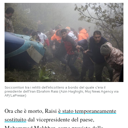
Soccorritori tra i relitti dell’elicottero a bordo del quale c’era il
presidente dell’Iran Ebrahim Raisi (Azin Haghighi, Moj News Agency via
AP/LaPresse)
Ora che è morto, Raisi
è stato temporaneamente
sostituito
dal vicepresidente del paese,
Mohammad Mokhber, come previsto dalla