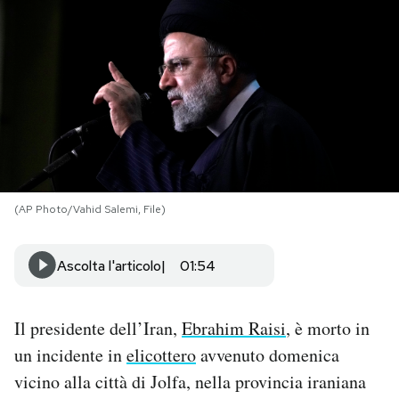
PODCAST
NEWSLETTER
I MIEI PREFERITI
(AP Photo/Vahid Salemi, File)
SHOP
Ascolta l'articolo
01:54
CALENDARIO
Il presidente dell’Iran,
Ebrahim Raisi
, è morto in
AREA PERSONALE
un incidente in
elicottero
avvenuto domenica
Area Personale
vicino alla città di Jolfa, nella provincia iraniana
Newsletter