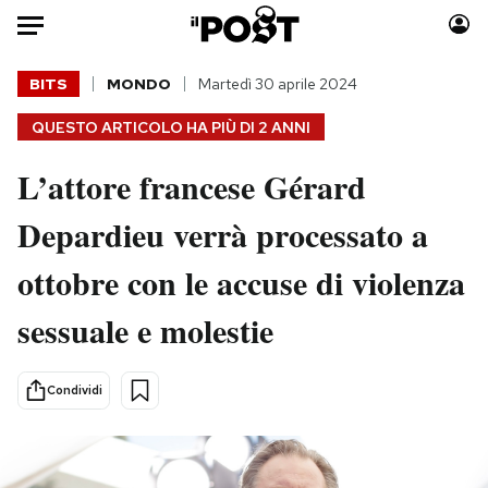
Auto
BITS
MONDO
Martedì 30 aprile 2024
QUESTO ARTICOLO HA PIÙ DI
2 ANNI
HOME
L’attore francese Gérard
Italia
Moda
Mondo
Libri
Depardieu verrà processato a
Politica
Consumismi
ottobre con le accuse di violenza
Tecnologia
Storie/Idee
Internet
Ok Boomer!
sessuale e molestie
Scienza
Media
Cultura
Europa
Condividi
Economia
Altrecose
Sport
Mondiali calcio 2026