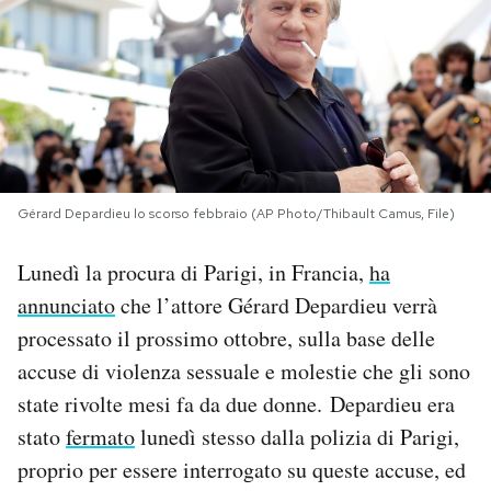
PODCAST
NEWSLETTER
I MIEI PREFERITI
Gérard Depardieu lo scorso febbraio (AP Photo/Thibault Camus, File)
SHOP
Lunedì la procura di Parigi, in Francia,
ha
annunciato
che l’attore Gérard Depardieu verrà
CALENDARIO
processato il prossimo ottobre, sulla base delle
accuse di violenza sessuale e molestie che gli sono
state rivolte mesi fa da due donne. Depardieu era
AREA PERSONALE
stato
fermato
lunedì stesso dalla polizia di Parigi,
Area Personale
proprio per essere interrogato su queste accuse, ed
Newsletter