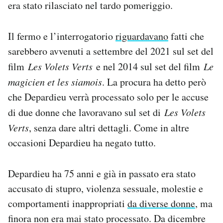
era stato rilasciato nel tardo pomeriggio.
Notifiche mobile
Regala il Post
Hai bisogno di aiuto?
Il fermo e l’interrogatorio
riguardavano
fatti che
Esci
sarebbero avvenuti a settembre del 2021 sul set del
film
Les Volets Verts
e nel 2014 sul set del film
Le
magicien et les siamois
. La procura ha detto però
che Depardieu verrà processato solo per le accuse
di due donne che lavoravano sul set di
Les Volets
Verts
, senza dare altri dettagli. Come in altre
occasioni Depardieu ha negato tutto.
Depardieu ha 75 anni e già in passato era stato
accusato di stupro, violenza sessuale, molestie e
comportamenti inappropriati
da diverse donne
, ma
finora non era mai stato processato. Da dicembre