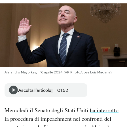
PODCAST
NEWSLETTER
I MIEI PREFERITI
SHOP
Alejandro Mayorkas, il 16 aprile 2024 (AP Photo/Jose Luis Magana)
CALENDARIO
Ascolta l'articolo
01:52
AREA PERSONALE
Mercoledì il Senato degli Stati Uniti
ha interrotto
Area Personale
la procedura di impeachment nei confronti del
Newsletter