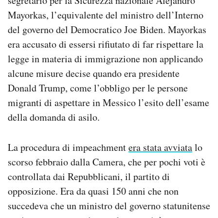
segretario per la Sicurezza nazionale Alejandro
Notifiche mobile
Mayorkas, l’equivalente del ministro dell’Interno
Regala il Post
del governo del Democratico Joe Biden. Mayorkas
Hai bisogno di aiuto?
era accusato di essersi rifiutato di far rispettare la
Esci
legge in materia di immigrazione non applicando
alcune misure decise quando era presidente
Donald Trump, come l’obbligo per le persone
migranti di aspettare in Messico l’esito dell’esame
della domanda di asilo.
La procedura di impeachment
era stata avviata
lo
scorso febbraio dalla Camera, che per pochi voti è
controllata dai Repubblicani, il partito di
opposizione. Era da quasi 150 anni che non
succedeva che un ministro del governo statunitense