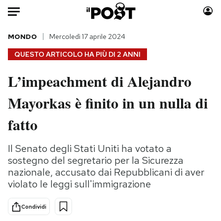
Auto
MONDO
Mercoledì 17 aprile 2024
QUESTO ARTICOLO HA PIÙ DI
2 ANNI
HOME
L’impeachment di Alejandro
Italia
Moda
Mayorkas è finito in un nulla di
Mondo
Libri
Politica
Consumismi
fatto
Tecnologia
Storie/Idee
Internet
Ok Boomer!
Il Senato degli Stati Uniti ha votato a
Scienza
Media
sostegno del segretario per la Sicurezza
Cultura
Europa
nazionale, accusato dai Repubblicani di aver
violato le leggi sull'immigrazione
Economia
Altrecose
Sport
Mondiali calcio 2026
Condividi