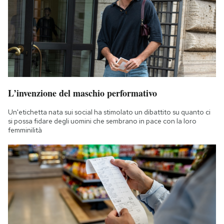
L’invenzione del maschio performativo
Un'etichetta nata sui social ha stimolato un dibattito su quanto ci
si possa fidare degli uomini che sembrano in pace con la loro
femminilità