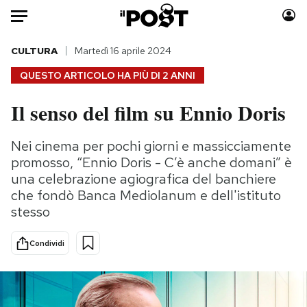
Auto
CULTURA
Martedì 16 aprile 2024
QUESTO ARTICOLO HA PIÙ DI
2 ANNI
HOME
Il senso del film su Ennio Doris
Italia
Moda
Mondo
Libri
Nei cinema per pochi giorni e massicciamente
Politica
Consumismi
promosso, “Ennio Doris - C’è anche domani” è
Tecnologia
Storie/Idee
una celebrazione agiografica del banchiere
che fondò Banca Mediolanum e dell'istituto
Internet
Ok Boomer!
stesso
Scienza
Media
Cultura
Europa
Condividi
Economia
Altrecose
Sport
Mondiali calcio 2026