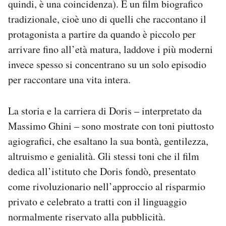
quindi, è una coincidenza). È un film biografico
Notifiche mobile
tradizionale, cioè uno di quelli che raccontano il
Regala il Post
protagonista a partire da quando è piccolo per
Hai bisogno di aiuto?
arrivare fino all’età matura, laddove i più moderni
Esci
invece spesso si concentrano su un solo episodio
per raccontare una vita intera.
La storia e la carriera di Doris – interpretato da
Massimo Ghini – sono mostrate con toni piuttosto
agiografici, che esaltano la sua bontà, gentilezza,
altruismo e genialità. Gli stessi toni che il film
dedica all’istituto che Doris fondò, presentato
come rivoluzionario nell’approccio al risparmio
privato e celebrato a tratti con il linguaggio
normalmente riservato alla pubblicità.