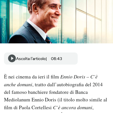
PODCAST
NEWSLETTER
I MIEI PREFERITI
Ascolta l'articolo
08:43
SHOP
È nei cinema da ieri il film
Ennio Doris – C’è
CALENDARIO
anche domani
, tratto dall’autobiografia del 2014
del famoso banchiere fondatore di Banca
AREA PERSONALE
Mediolanum Ennio Doris (il titolo molto simile al
Area Personale
film di Paola Cortellesi
C’è ancora domani
,
Newsletter