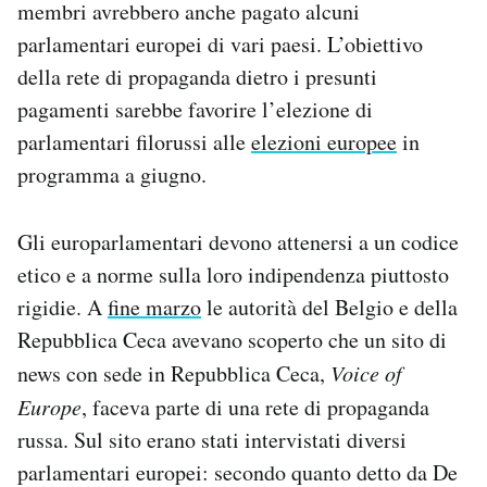
membri avrebbero anche pagato alcuni
Notifiche mobile
parlamentari europei di vari paesi. L’obiettivo
Regala il Post
della rete di propaganda dietro i presunti
Hai bisogno di aiuto?
Esci
pagamenti sarebbe favorire l’elezione di
parlamentari filorussi alle
elezioni europee
in
programma a giugno.
Gli europarlamentari devono attenersi a un codice
etico e a norme sulla loro indipendenza piuttosto
rigidie. A
fine marzo
le autorità del Belgio e della
Repubblica Ceca avevano scoperto che un sito di
news con sede in Repubblica Ceca,
Voice of
Europe
, faceva parte di una rete di propaganda
russa. Sul sito erano stati intervistati diversi
parlamentari europei: secondo quanto detto da De