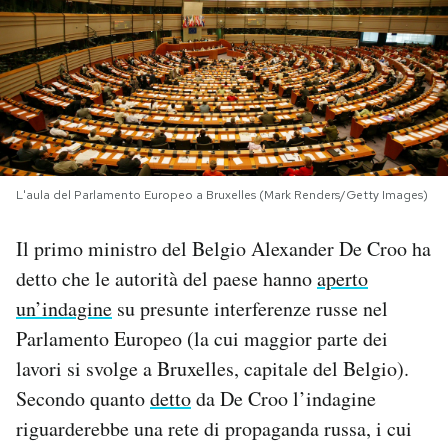
PODCAST
NEWSLETTER
I MIEI PREFERITI
L'aula del Parlamento Europeo a Bruxelles (Mark Renders/Getty Images)
SHOP
Il primo ministro del Belgio Alexander De Croo ha
detto che le autorità del paese hanno
aperto
CALENDARIO
un’indagine
su presunte interferenze russe nel
Parlamento Europeo (la cui maggior parte dei
lavori si svolge a Bruxelles, capitale del Belgio).
AREA PERSONALE
Secondo quanto
detto
da De Croo l’indagine
Area Personale
riguarderebbe una rete di propaganda russa, i cui
Newsletter