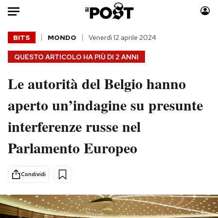
Auto
BITS
MONDO
Venerdì 12 aprile 2024
QUESTO ARTICOLO HA PIÙ DI
2 ANNI
HOME
Le autorità del Belgio hanno
Italia
Moda
Mondo
Libri
aperto un’indagine su presunte
Politica
Consumismi
interferenze russe nel
Tecnologia
Storie/Idee
Internet
Ok Boomer!
Parlamento Europeo
Scienza
Media
Cultura
Europa
Condividi
Economia
Altrecose
Sport
Mondiali calcio 2026