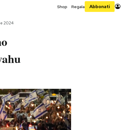
Abbonati
Shop
Regala
le 2024
no
yahu