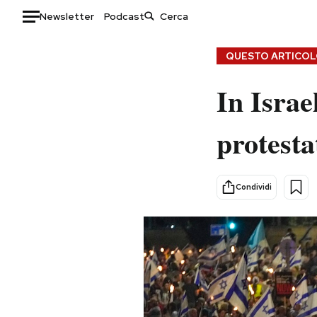
Newsletter
Podcast
Auto
QUESTO ARTICOLO
HOME
In Israe
Italia
Moda
protest
Mondo
Libri
Politica
Consumismi
Tecnologia
Storie/Idee
Condividi
Internet
Ok Boomer!
Scienza
Media
Cultura
Europa
Economia
Altrecose
Sport
Mondiali calcio 2026