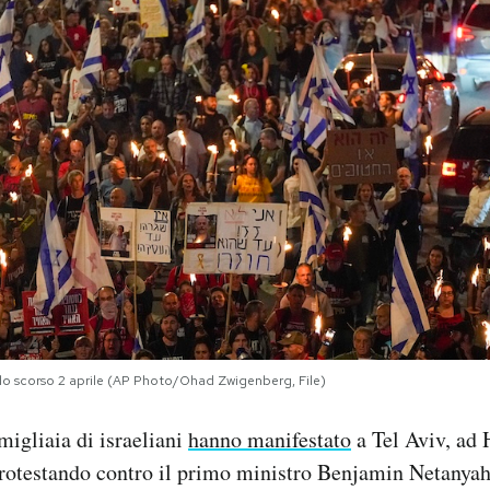
o scorso 2 aprile (AP Photo/Ohad Zwigenberg, File)
migliaia di israeliani
hanno manifestato
a Tel Aviv, ad H
 protestando contro il primo ministro Benjamin Netanya