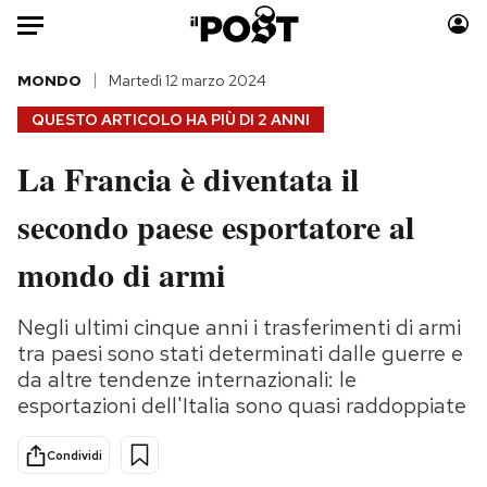
Auto
MONDO
Martedì 12 marzo 2024
QUESTO ARTICOLO HA PIÙ DI
2 ANNI
HOME
La Francia è diventata il
Italia
Moda
secondo paese esportatore al
Mondo
Libri
Politica
Consumismi
mondo di armi
Tecnologia
Storie/Idee
Internet
Ok Boomer!
Negli ultimi cinque anni i trasferimenti di armi
Scienza
Media
tra paesi sono stati determinati dalle guerre e
Cultura
Europa
da altre tendenze internazionali: le
esportazioni dell'Italia sono quasi raddoppiate
Economia
Altrecose
Sport
Mondiali calcio 2026
Condividi