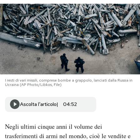
PODCAST
NEWSLETTER
I MIEI PREFERITI
SHOP
I resti di vari missili, comprese bombe a grappolo, lanciati dalla Russia in
Ucraina (AP Photo/Libkos, File)
CALENDARIO
Ascolta l'articolo
04:52
AREA PERSONALE
Negli ultimi cinque anni il volume dei
Area Personale
trasferimenti di armi nel mondo, cioè le vendite e
Newsletter