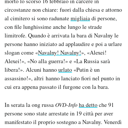
morto lo scorso 16 febbraio in carcere in
Notifiche mobile
circostanze non chiare: fuori dalla chiesa e attorno
Regala il Post
al cimitero si sono radunate
migliaia
di persone,
Hai bisogno di aiuto?
con file lunghissime anche lungo le strade
Esci
limitrofe. Quando è arrivata la bara di Navalny le
persone hanno iniziato ad applaudire e poi a urlare
slogan come «
Navalny! Navalny!
», «Alexei!
Alexei!», «No alla guerra!» e «La Russia sarà
libera!». Alcuni hanno
urlato
«Putin è un
assassino!», altri hanno lanciato fiori nel punto in
cui era appena passato il furgone con la bara.
In serata la ong russa
OVD-Info
ha detto
che 91
persone sono state arrestate in 19 città per aver
manifestato il proprio sostegno a Navalny. Venerdì