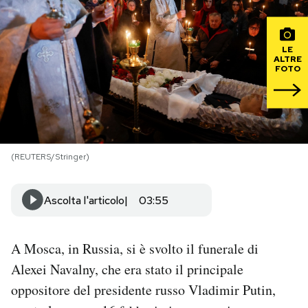
PODCAST
LE
ALTRE
FOTO
NEWSLETTER
I MIEI PREFERITI
(REUTERS/Stringer)
SHOP
Ascolta l'articolo
03:55
CALENDARIO
A Mosca, in Russia, si è svolto il funerale di
AREA PERSONALE
Alexei Navalny, che era stato il principale
Area Personale
oppositore del presidente russo Vladimir Putin,
Newsletter