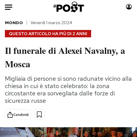
Auto
MONDO
Venerdì 1 marzo 2024
QUESTO ARTICOLO HA PIÙ DI
2 ANNI
HOME
Il funerale di Alexei Navalny, a
Italia
Moda
Mosca
Mondo
Libri
Politica
Consumismi
Migliaia di persone si sono radunate vicino alla
Tecnologia
Storie/Idee
chiesa in cui è stato celebrato: la zona
Internet
Ok Boomer!
circostante era sorvegliata dalle forze di
Scienza
Media
sicurezza russe
Cultura
Europa
Economia
Altrecose
Condividi
Sport
Mondiali calcio 2026