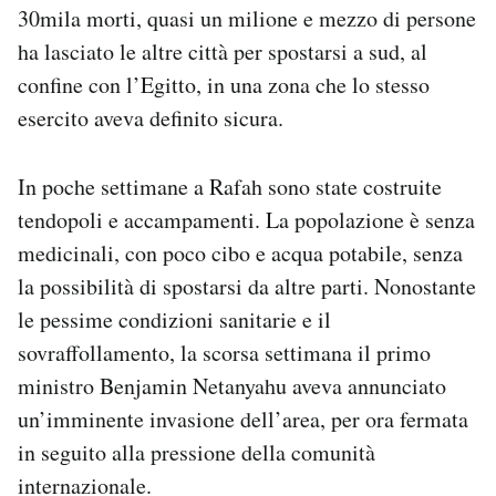
30mila morti, quasi un milione e mezzo di persone
Notifiche mobile
Regala il Post
ha lasciato le altre città per spostarsi a sud, al
Hai bisogno di aiuto?
confine con l’Egitto, in una zona che lo stesso
Esci
esercito aveva definito sicura.
In poche settimane a Rafah sono state costruite
tendopoli e accampamenti. La popolazione è senza
medicinali, con poco cibo e acqua potabile, senza
la possibilità di spostarsi da altre parti. Nonostante
le pessime condizioni sanitarie e il
sovraffollamento, la scorsa settimana il primo
ministro Benjamin Netanyahu aveva annunciato
un’imminente invasione dell’area, per ora fermata
in seguito alla pressione della comunità
internazionale.