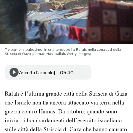
PODCAST
NEWSLETTER
Tre bambini palestinesi in una tendopoli a Rafah, nella zona sud della
I MIEI PREFERITI
Striscia di Gaza (Ahmad Hasaballah/Getty Images)
SHOP
Ascolta l'articolo
05:40
CALENDARIO
Rafah è l’ultima grande città della Striscia di Gaza
che Israele non ha ancora attaccato via terra nella
AREA PERSONALE
guerra contro Hamas. Da ottobre, quando sono
iniziati i bombardamenti dell’esercito israeliano
Area Personale
sulle città della Striscia di Gaza che hanno causato
Newsletter