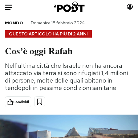
Auto
MONDO
Domenica 18 febbraio 2024
QUESTO ARTICOLO HA PIÙ DI
2 ANNI
HOME
Cos’è oggi Rafah
Italia
Moda
Mondo
Libri
Nell'ultima città che Israele non ha ancora
Politica
Consumismi
attaccato via terra si sono rifugiati 1,4 milioni
Tecnologia
Storie/Idee
di persone, molte delle quali abitano in
tendopoli in pessime condizioni sanitarie
Internet
Ok Boomer!
Scienza
Media
Condividi
Cultura
Europa
Economia
Altrecose
Sport
Mondiali calcio 2026