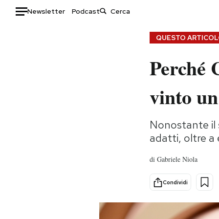
Newsletter
Podcast
Auto
QUESTO ARTICOLO
Perché 
HOME
Italia
Moda
vinto u
Mondo
Libri
Politica
Consumismi
Nonostante il 
Tecnologia
Storie/Idee
adatti, oltre 
Internet
Ok Boomer!
Scienza
Media
di
Gabriele Niola
Cultura
Europa
Economia
Altrecose
Condividi
Sport
Mondiali calcio 2026