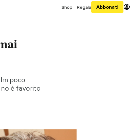
Abbonati
Shop
Regala
mai
film poco
no è favorito