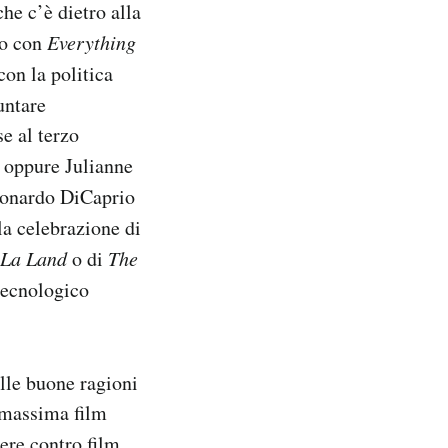
he c’è dietro alla
so con
Everything
con la politica
untare
e al terzo
, oppure Julianne
eonardo DiCaprio
la celebrazione di
 La Land
o di
The
tecnologico
elle buone ragioni
 massima film
ere contro film