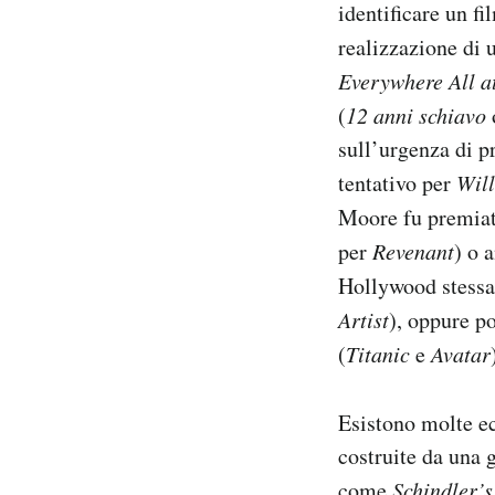
identificare un f
realizzazione di 
Everywhere All a
(
12 anni schiavo
sull’urgenza di p
tentativo per
Will
Moore fu premiat
per
Revenant
) o 
Hollywood stessa 
Artist
), oppure p
(
Titanic
e
Avatar
Esistono molte ec
costruite da una 
come
Schindler’s