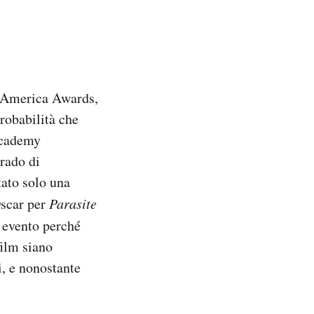
f America Awards,
robabilità che
Academy
grado di
tato solo una
Oscar per
Parasite
n evento perché
film siano
i, e nonostante