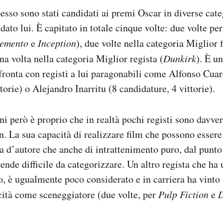
pesso sono stati candidati ai premi Oscar in diverse cat
dato lui. È capitato in totale cinque volte: due volte pe
emento
e
Inception
), due volte nella categoria Miglior 
una volta nella categoria Miglior regista (
Dunkirk
). È u
nfronta con registi a lui paragonabili come Alfonso Cua
torie) o Alejandro Inarritu (8 candidature, 4 vittorie).
ni però è proprio che in realtà pochi registi sono davve
. La sua capacità di realizzare film che possono essere 
 d’autore che anche di intrattenimento puro, dal punto 
nde difficile da categorizzare. Un altro regista che ha 
, è ugualmente poco considerato e in carriera ha vinto 
cità come sceneggiatore (due volte, per
Pulp Fiction
e
D