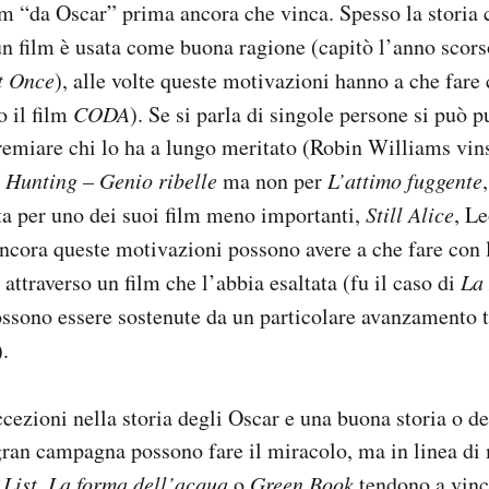
ilm “da Oscar” prima ancora che vinca. Spesso la storia c
un film è usata come buona ragione (capitò l’anno scor
t Once
), alle volte queste motivazioni hanno a che fare 
o il film
CODA
). Se si parla di singole persone si può p
remiare chi lo ha a lungo meritato (Robin Williams vins
 Hunting – Genio ribelle
ma non per
L’attimo fuggente
a per uno dei suoi film meno importanti,
Still Alice
, L
ancora queste motivazioni possono avere a che fare con 
attraverso un film che l’abbia esaltata (fu il caso di
La
ossono essere sostenute da un particolare avanzamento 
).
cezioni nella storia degli Oscar e una buona storia o d
gran campagna possono fare il miracolo, ma in linea di
 List
,
La forma dell’acqua
o
Green Book
tendono a vinc