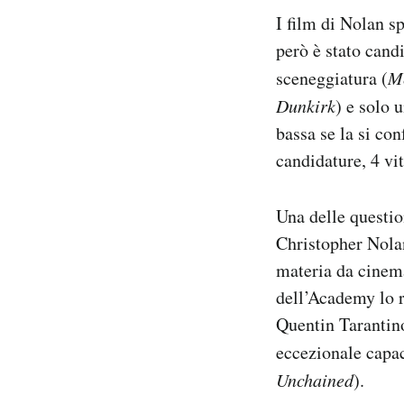
I film di Nolan s
però è stato candi
sceneggiatura (
M
Dunkirk
) e solo 
bassa se la si co
candidature, 4 vit
Una delle questio
Christopher Nolan
materia da cinema
dell’Academy lo re
Quentin Tarantino
eccezionale capa
Unchained
).