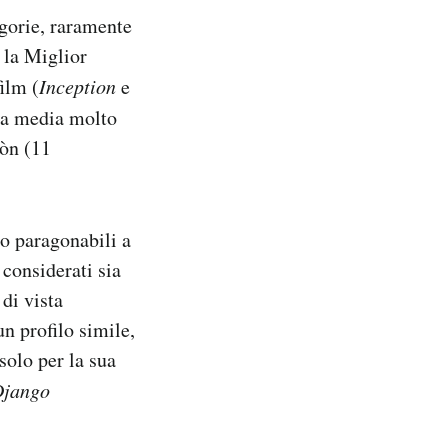
egorie, raramente
r la Miglior
film (
Inception
e
na media molto
ròn (11
ro paragonabili a
considerati sia
di vista
un profilo simile,
solo per la sua
jango