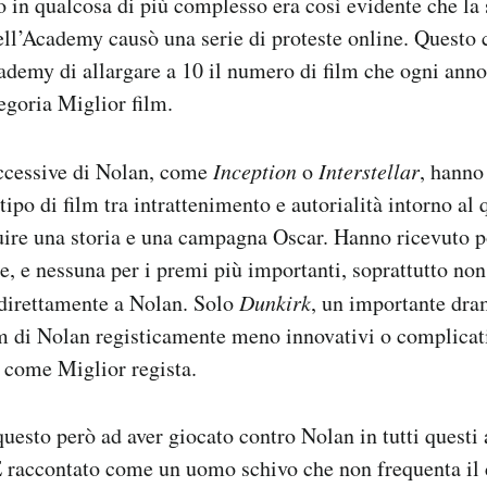
 in qualcosa di più complesso era così evidente che la 
ll’Academy causò una serie di proteste online. Questo c
ademy di allargare a 10 il numero di film che ogni ann
tegoria Miglior film.
ccessive di Nolan, come
Inception
o
Interstellar
, hanno
ipo di film tra intrattenimento e autorialità intorno al 
uire una storia e una campagna Oscar. Hanno ricevuto 
he, e nessuna per i premi più importanti, soprattutto non
 direttamente a Nolan. Solo
Dunkirk
, un importante dra
m di Nolan registicamente meno innovativi o complicati,
 come Miglior regista.
questo però ad aver giocato contro Nolan in tutti questi
È raccontato come un uomo schivo che non frequenta il 