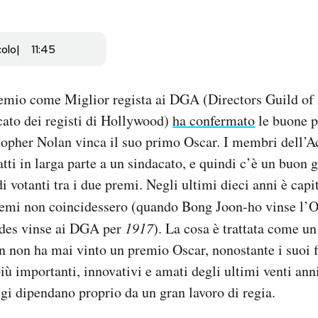
colo
11:45
premio come Miglior regista ai DGA (Directors Guild o
cato dei registi di Hollywood)
ha confermato
le buone p
topher Nolan vinca il suo primo Oscar. I membri dell’
tti in larga parte a un sindacato, e quindi c’è un buon 
i votanti tra i due premi. Negli ultimi dieci anni è capi
premi non coincidessero (quando Bong Joon-ho vinse l’
es vinse ai DGA per
1917
). La cosa è trattata come u
 non ha mai vinto un premio Oscar, nonostante i suoi 
più importanti, innovativi e amati degli ultimi venti ann
egi dipendano proprio da un gran lavoro di regia.