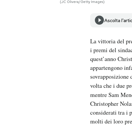
(JC Olivera/Getty Images)
Notifiche mobile
Regala il Post
Hai bisogno di aiuto?
Ascolta l'arti
Esci
La vittoria del 
i premi del sinda
quest’anno Chris
appartengono infa
sovrapposizione d
volta che i due 
mentre Sam Mend
Christopher Nolan
considerati tra i 
molti dei loro pr