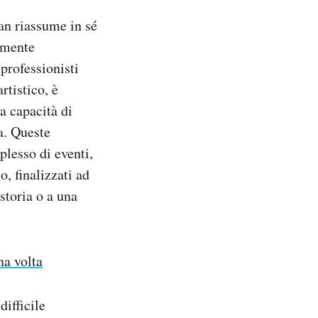
an riassume in sé
tamente
professionisti
rtistico, è
la capacità di
a. Queste
lesso di eventi,
o, finalizzati ad
storia o a una
na volta
difficile