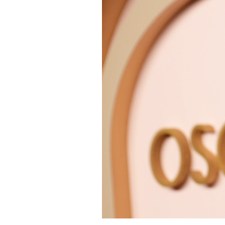
PODCAST
NEWSLETTER
I MIEI PREFERITI
SHOP
CALENDARIO
AREA PERSONALE
Area Personale
Newsletter