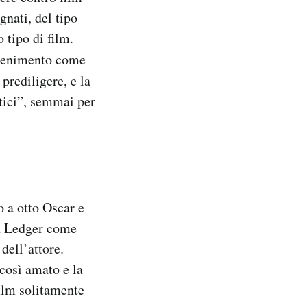
nati, del tipo
 tipo di film.
ttenimento come
rediligere, e la
stici”, semmai per
o a otto Oscar e
th Ledger come
dell’attore.
 così amato e la
film solitamente