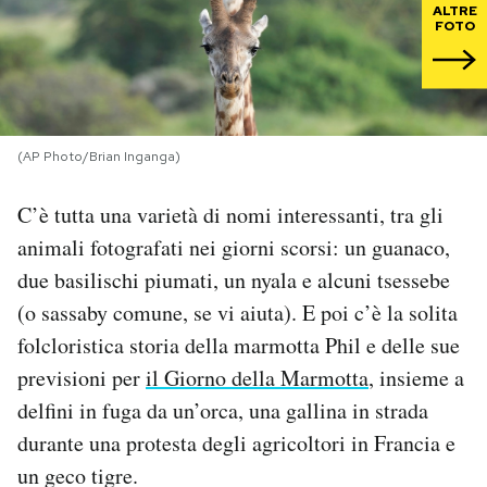
ALTRE
FOTO
PODCAST
NEWSLETTER
(AP Photo/Brian Inganga)
I MIEI PREFERITI
C’è tutta una varietà di nomi interessanti, tra gli
animali fotografati nei giorni scorsi: un guanaco,
SHOP
due basilischi piumati, un nyala e alcuni tsessebe
(o sassaby comune, se vi aiuta). E poi c’è la solita
CALENDARIO
folcloristica storia della marmotta Phil e delle sue
previsioni per
il Giorno della Marmotta
, insieme a
AREA PERSONALE
delfini in fuga da un’orca, una gallina in strada
durante una protesta degli agricoltori in Francia e
Area Personale
un geco tigre.
Newsletter