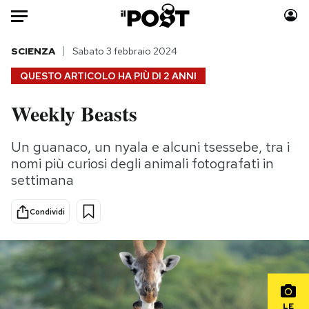
Auto
SCIENZA
Sabato 3 febbraio 2024
QUESTO ARTICOLO HA PIÙ DI
2 ANNI
HOME
Weekly Beasts
Italia
Moda
Mondo
Libri
Un guanaco, un nyala e alcuni tsessebe, tra i
Politica
Consumismi
nomi più curiosi degli animali fotografati in
Tecnologia
Storie/Idee
settimana
Internet
Ok Boomer!
Condividi
Scienza
Media
Cultura
Europa
Economia
Altrecose
Sport
Mondiali calcio 2026
LE