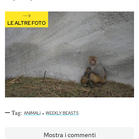
Notifiche mobile
Regala il Post
Hai bisogno di aiuto?
Esci
Tag:
-
ANIMALI
WEEKLY BEASTS
Mostra i commenti