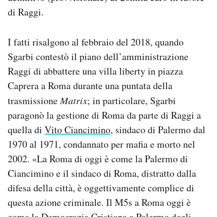
Notifiche mobile
di Raggi.
Regala il Post
Hai bisogno di aiuto?
I fatti risalgono al febbraio del 2018, quando
Esci
Sgarbi contestò il piano dell’amministrazione
Raggi di abbattere una villa liberty in piazza
Caprera a Roma durante una puntata della
trasmissione
Matrix
; in particolare, Sgarbi
paragonò la gestione di Roma da parte di Raggi a
quella di
Vito Ciancimino
, sindaco di Palermo dal
1970 al 1971, condannato per mafia e morto nel
2002. «La Roma di oggi è come la Palermo di
Ciancimino e il sindaco di Roma, distratto dalla
difesa della città, è oggettivamente complice di
questa azione criminale. Il M5s a Roma oggi è
come la Democrazia Cristiana a Palermo degli