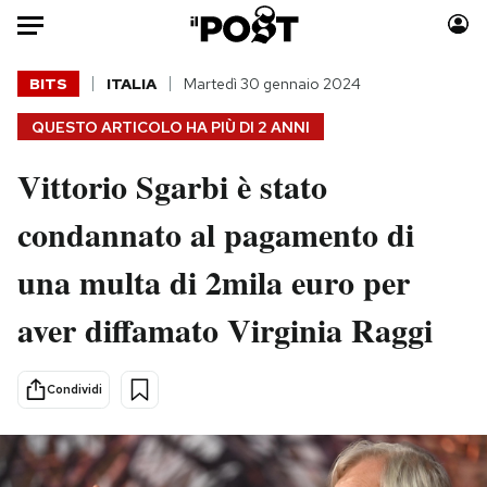
Auto
BITS
ITALIA
Martedì 30 gennaio 2024
QUESTO ARTICOLO HA PIÙ DI
2 ANNI
HOME
Vittorio Sgarbi è stato
Italia
Moda
Mondo
Libri
condannato al pagamento di
Politica
Consumismi
una multa di 2mila euro per
Tecnologia
Storie/Idee
Internet
Ok Boomer!
aver diffamato Virginia Raggi
Scienza
Media
Cultura
Europa
Condividi
Economia
Altrecose
Sport
Mondiali calcio 2026