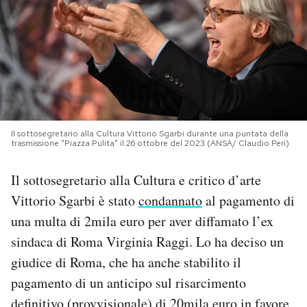
PODCAST
NEWSLETTER
I MIEI PREFERITI
Il sottosegretario alla Cultura Vittorio Sgarbi durante una puntata della
trasmissione "Piazza Pulita" il 26 ottobre del 2023 (ANSA/ Claudio Peri)
SHOP
Il sottosegretario alla Cultura e critico d’arte
Vittorio Sgarbi è stato
condannato
al pagamento di
CALENDARIO
una multa di 2mila euro per aver diffamato l’ex
sindaca di Roma Virginia Raggi. Lo ha deciso un
AREA PERSONALE
giudice di Roma, che ha anche stabilito il
pagamento di un anticipo sul risarcimento
Area Personale
Newsletter
definitivo (provvisionale) di 20mila euro in favore