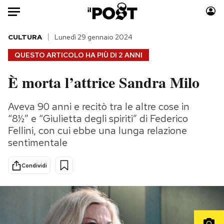
Auto
CULTURA
Lunedì 29 gennaio 2024
QUESTO ARTICOLO HA PIÙ DI
2 ANNI
HOME
È morta l’attrice Sandra Milo
Italia
Moda
Mondo
Libri
Aveva 90 anni e recitò tra le altre cose in
Politica
Consumismi
“8½” e “Giulietta degli spiriti” di Federico
Tecnologia
Storie/Idee
Fellini, con cui ebbe una lunga relazione
sentimentale
Internet
Ok Boomer!
Scienza
Media
Condividi
Cultura
Europa
Economia
Altrecose
Sport
Mondiali calcio 2026