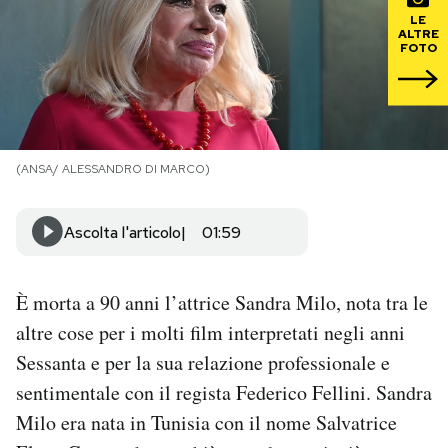
LE
ALTRE
PODCAST
FOTO
NEWSLETTER
(ANSA/ ALESSANDRO DI MARCO)
I MIEI PREFERITI
Ascolta l'articolo
01:59
SHOP
È morta a 90 anni l’attrice Sandra Milo, nota tra le
CALENDARIO
altre cose per i molti film interpretati negli anni
Sessanta e per la sua relazione professionale e
AREA PERSONALE
sentimentale con il regista Federico Fellini. Sandra
Area Personale
Milo era nata in Tunisia con il nome Salvatrice
Newsletter