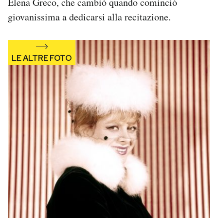
Elena Greco, che cambiò quando cominciò
Notifiche mobile
giovanissima a dedicarsi alla recitazione.
Regala il Post
Hai bisogno di aiuto?
Esci