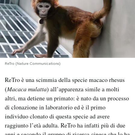
PODCAST
NEWSLETTER
I MIEI PREFERITI
ReTro (Nature Communications)
SHOP
ReTro è una scimmia della specie macaco rhesus
(
Macaca mulatta
) all’apparenza simile a molti
CALENDARIO
altri, ma detiene un primato: è nato da un processo
di clonazione in laboratorio ed è il primo
AREA PERSONALE
individuo clonato di questa specie ad avere
raggiunto l’età adulta. ReTro ha infatti più di due
Area Personale
Newsletter
anni e secondo il gruppo di ricerca cinese che lo ha