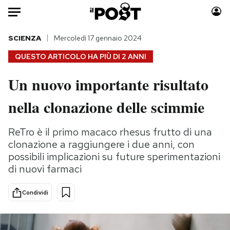
Auto
SCIENZA
Mercoledì 17 gennaio 2024
QUESTO ARTICOLO HA PIÙ DI
2 ANNI
HOME
Un nuovo importante risultato
Italia
Moda
nella clonazione delle scimmie
Mondo
Libri
Politica
Consumismi
ReTro è il primo macaco rhesus frutto di una
Tecnologia
Storie/Idee
clonazione a raggiungere i due anni, con
Internet
Ok Boomer!
possibili implicazioni su future sperimentazioni
Scienza
Media
di nuovi farmaci
Cultura
Europa
Economia
Altrecose
Condividi
Sport
Mondiali calcio 2026