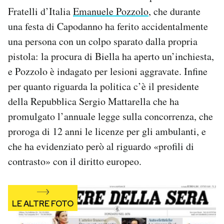
Notifiche mobile
Fratelli d’Italia
Emanuele Pozzolo
, che durante
Regala il Post
una festa di Capodanno ha ferito accidentalmente
Hai bisogno di aiuto?
una persona con un colpo sparato dalla propria
Esci
pistola: la procura di Biella ha aperto un’inchiesta,
e Pozzolo è indagato per lesioni aggravate. Infine
per quanto riguarda la politica c’è il presidente
della Repubblica Sergio Mattarella che ha
promulgato l’annuale legge sulla concorrenza, che
proroga di 12 anni le licenze per gli ambulanti, e
che ha evidenziato però al riguardo «profili di
contrasto» con il diritto europeo.