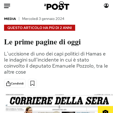
Auto
MEDIA
Mercoledì 3 gennaio 2024
QUESTO ARTICOLO HA PIÙ DI
2 ANNI
HOME
Le prime pagine di oggi
Italia
Moda
Mondo
Libri
L'uccisione di uno dei capi politici di Hamas e
Politica
Consumismi
le indagini sull'incidente in cui è stato
Tecnologia
Storie/Idee
coinvolto il deputato Emanuele Pozzolo, tra le
altre cose
Internet
Ok Boomer!
Scienza
Media
Condividi
Cultura
Europa
Economia
Altrecose
Sport
Mondiali calcio 2026