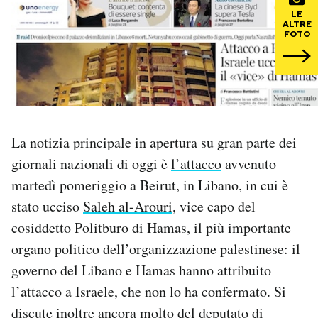
LE
ALTRE
PODCAST
FOTO
NEWSLETTER
I MIEI PREFERITI
La notizia principale in apertura su gran parte dei
giornali nazionali di oggi è
l’attacco
avvenuto
SHOP
martedì pomeriggio a Beirut, in Libano, in cui è
stato ucciso
Saleh al-Arouri
, vice capo del
CALENDARIO
cosiddetto Politburo di Hamas, il più importante
organo politico dell’organizzazione palestinese: il
AREA PERSONALE
governo del Libano e Hamas hanno attribuito
l’attacco a Israele, che non lo ha confermato. Si
Area Personale
discute inoltre ancora molto del deputato di
Newsletter