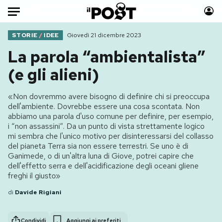
Auto
STORIE
/
IDEE
Giovedì 21 dicembre 2023
La parola “ambientalista”
HOME
(e gli alieni)
Italia
Moda
«Non dovremmo avere bisogno di definire chi si preoccupa
Mondo
Libri
dell'ambiente. Dovrebbe essere una cosa scontata. Non
Politica
Consumismi
abbiamo una parola d'uso comune per definire, per esempio,
i “non assassini”. Da un punto di vista strettamente logico
Tecnologia
Storie/Idee
mi sembra che l'unico motivo per disinteressarsi del collasso
Internet
Ok Boomer!
del pianeta Terra sia non essere terrestri. Se uno è di
Scienza
Media
Ganimede, o di un'altra luna di Giove, potrei capire che
dell'effetto serra e dell'acidificazione degli oceani gliene
Cultura
Europa
freghi il giusto»
Economia
Altrecose
di
Davide Rigiani
Sport
Mondiali calcio 2026
Condividi
Aggiungi ai preferiti