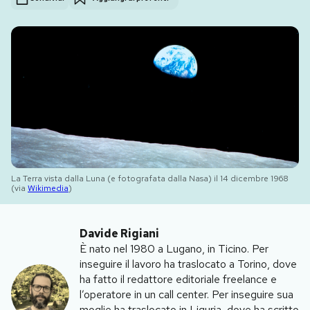
PODCAST
NEWSLETTER
I MIEI PREFERITI
SHOP
La Terra vista dalla Luna (e fotografata dalla Nasa) il 14 dicembre 1968
(via
Wikimedia
)
CALENDARIO
Davide Rigiani
È nato nel 1980 a Lugano, in Ticino. Per
AREA PERSONALE
inseguire il lavoro ha traslocato a Torino, dove
ha fatto il redattore editoriale freelance e
Area Personale
l’operatore in un call center. Per inseguire sua
Newsletter
moglie ha traslocato in Liguria, dove ha scritto