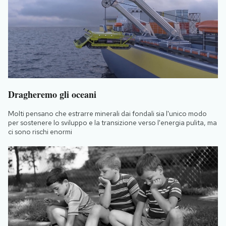
Dragheremo gli oceani
Molti pensano che estrarre minerali dai fondali sia l'unico modo
per sostenere lo sviluppo e la transizione verso l'energia pulita, ma
ci sono rischi enormi