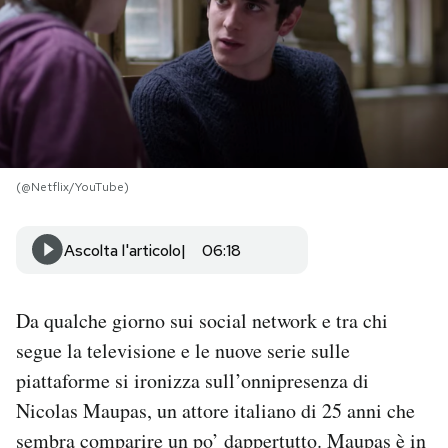
PODCAST
NEWSLETTER
I MIEI PREFERITI
(@Netflix/YouTube)
SHOP
Ascolta l'articolo
06:18
CALENDARIO
Da qualche giorno sui social network e tra chi
segue la televisione e le nuove serie sulle
AREA PERSONALE
piattaforme si ironizza sull’onnipresenza di
Nicolas Maupas, un attore italiano di 25 anni che
Area Personale
sembra comparire un po’ dappertutto. Maupas è in
Newsletter