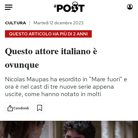
Auto
CULTURA
Martedì 12 dicembre 2023
QUESTO ARTICOLO HA PIÙ DI
2 ANNI
HOME
Questo attore italiano è
Italia
Moda
ovunque
Mondo
Libri
Politica
Consumismi
Nicolas Maupas ha esordito in "Mare fuori" e
Tecnologia
Storie/Idee
ora è nel cast di tre nuove serie appena
Internet
Ok Boomer!
uscite, come hanno notato in molti
Scienza
Media
Cultura
Europa
Condividi
Economia
Altrecose
Sport
Mondiali calcio 2026