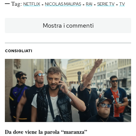
Tag:
-
-
-
-
NETFLIX
NICOLAS MAUPAS
RAI
SERIE TV
TV
Mostra i commenti
CONSIGLIATI
Da dove viene la parola “maranza”