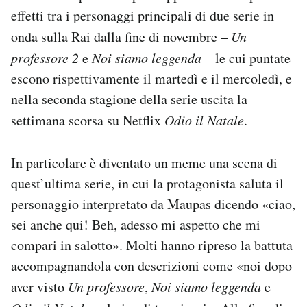
Notifiche mobile
effetti tra i personaggi principali di due serie in
Regala il Post
onda sulla Rai dalla fine di novembre –
Un
Hai bisogno di aiuto?
professore 2
e
Noi siamo leggenda
– le cui puntate
Esci
escono rispettivamente il martedì e il mercoledì, e
nella seconda stagione della serie uscita la
settimana scorsa su Netflix
Odio il Natale
.
In particolare è diventato un meme una scena di
quest’ultima serie, in cui la protagonista saluta il
personaggio interpretato da Maupas dicendo «ciao,
sei anche qui! Beh, adesso mi aspetto che mi
compari in salotto». Molti hanno ripreso la battuta
accompagnandola con descrizioni come «noi dopo
aver visto
Un professore
,
Noi siamo leggenda
e