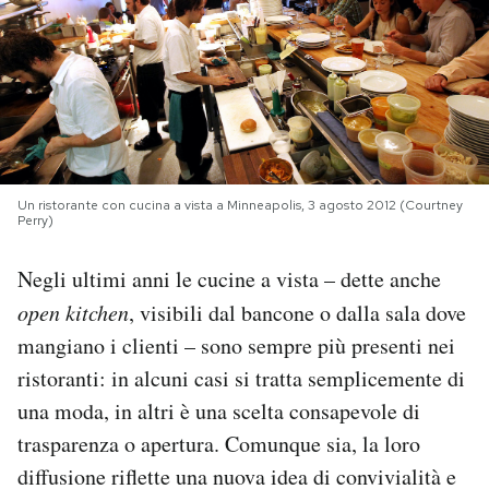
PODCAST
NEWSLETTER
I MIEI PREFERITI
Un ristorante con cucina a vista a Minneapolis, 3 agosto 2012 (Courtney
Perry)
SHOP
Negli ultimi anni le cucine a vista – dette anche
open kitchen
, visibili dal bancone o dalla sala dove
CALENDARIO
mangiano i clienti – sono sempre più presenti nei
ristoranti: in alcuni casi si tratta semplicemente di
AREA PERSONALE
una moda, in altri è una scelta consapevole di
trasparenza o apertura. Comunque sia, la loro
Area Personale
diffusione riflette una nuova idea di convivialità e
Newsletter