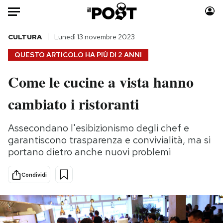
Auto
CULTURA
Lunedì 13 novembre 2023
QUESTO ARTICOLO HA PIÙ DI
2 ANNI
HOME
Come le cucine a vista hanno
Italia
Moda
cambiato i ristoranti
Mondo
Libri
Politica
Consumismi
Assecondano l'esibizionismo degli chef e
Tecnologia
Storie/Idee
garantiscono trasparenza e convivialità, ma si
Internet
Ok Boomer!
portano dietro anche nuovi problemi
Scienza
Media
Cultura
Europa
Condividi
Economia
Altrecose
Sport
Mondiali calcio 2026