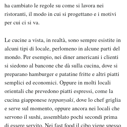
ha cambiato le regole su come si lavora nei
Notifiche mobile
Regala il Post
ristoranti, il modo in cui si progettano e i motivi
Hai bisogno di aiuto?
per cui ci si va.
Esci
Le cucine a vista, in realtà, sono sempre esistite in
alcuni tipi di locale, perlomeno in alcune parti del
mondo. Per esempio, nei diner americani i clienti
si siedono al bancone che dà sulla cucina, dove si
preparano hamburger e patatine fritte e altri piatti
semplici ed economici. Oppure in molti locali
orientali che prevedono piatti espressi, come la
cucina giapponese
teppanyaki
, dove lo chef griglia
e serve sul momento, oppure ancora nei locali che
servono il sushi, assemblato pochi secondi prima
di essere servito. Nei fast food il cibo viene spesso