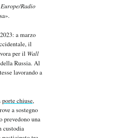
 Europe/Radio
sa».
l 2023: a marzo
cidentale, il
vora per il
Wall
della Russia. Al
tesse lavorando a
a
porte chiuse
,
prove a sostegno
ato prevedono una
n custodia
o
posticipato tre