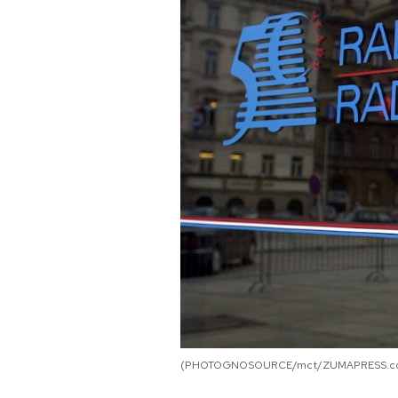
PODCAST
NEWSLETTER
I MIEI PREFERITI
SHOP
CALENDARIO
AREA PERSONALE
Area Personale
(PHOTOGNOSOURCE/mct/ZUMAPRESS.c
Newsletter