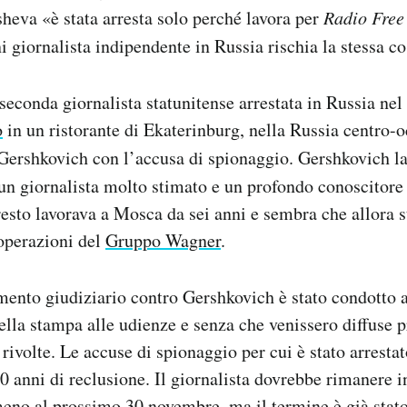
eva «è stata arresta solo perché lavora per
Radio Free
i giornalista indipendente in Russia rischia la stessa co
econda giornalista statunitense arrestata in Russia ne
o
in un ristorante di Ekaterinburg, nella Russia centro-oc
Gershkovich con l’accusa di spionaggio. Gershkovich la
un giornalista molto stimato e un profondo conoscitore 
sto lavorava a Mosca da sei anni e sembra che allora s
 operazioni del
Gruppo Wagner
.
mento giudiziario contro Gershkovich è stato condotto 
ella stampa alle udienze e senza che venissero diffuse 
i rivolte. Le accuse di spionaggio per cui è stato arrest
0 anni di reclusione. Il giornalista dovrebbe rimanere i
meno al prossimo 30 novembre, ma il termine è già stat