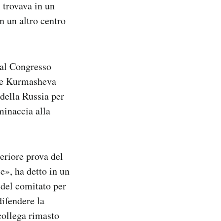
 trovava in un
n un altro centro
dal Congresso
usse Kurmasheva
 della Russia per
minaccia alla
eriore prova del
e», ha detto in un
 del comitato per
difendere la
 collega rimasto