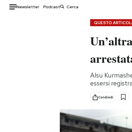
Newsletter
Podcast
Auto
QUESTO ARTICOLO
Un’altra
HOME
Italia
Moda
arrestat
Mondo
Libri
Politica
Consumismi
Alsu Kurmashe
Tecnologia
Storie/Idee
essersi regist
Internet
Ok Boomer!
Scienza
Media
Condividi
Cultura
Europa
Economia
Altrecose
Sport
Mondiali calcio 2026