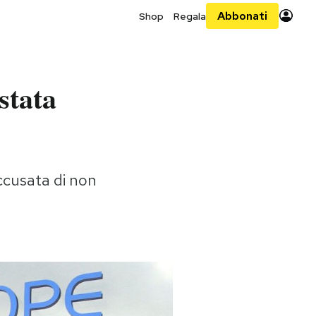
Abbonati
Shop
Regala
stata
ccusata di non