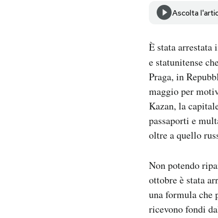
Notifiche mobile
Ascolta l'arti
Regala il Post
Hai bisogno di aiuto?
È stata arrestata
Esci
e statunitense ch
Praga, in Repubb
maggio per motivi
Kazan, la capital
passaporti e mult
oltre a quello rus
Non potendo ripa
ottobre è stata a
una formula che p
ricevono fondi dal