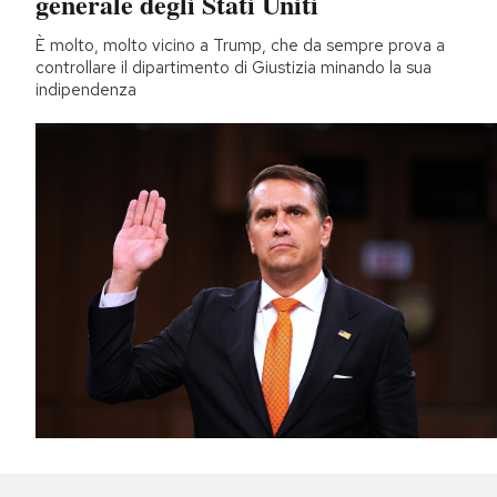
generale degli Stati Uniti
È molto, molto vicino a Trump, che da sempre prova a
controllare il dipartimento di Giustizia minando la sua
indipendenza