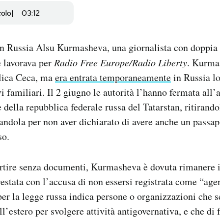
colo
03:12
 in Russia Alsu Kurmasheva, una giornalista con doppia 
e lavorava per
Radio Free Europe/Radio Liberty
. Kurma
lica Ceca, ma
era entrata temporaneamente
in Russia lo
 familiari. Il 2 giugno le autorità l’hanno fermata all’
e della repubblica federale russa del Tatarstan, ritirand
andola per non aver dichiarato di avere anche un passap
so.
rtire senza documenti, Kurmasheva è dovuta rimanere in
rrestata con l’accusa di non essersi registrata come “age
er la legge russa indica persone o organizzazioni che 
l’estero per svolgere attività antigovernativa, e che di 