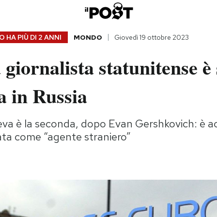
 HA PIÙ DI
2 ANNI
MONDO
Giovedì 19 ottobre 2023
 giornalista statunitense è 
a in Russia
va è la seconda, dopo Evan Gershkovich: è a
rata come “agente straniero”