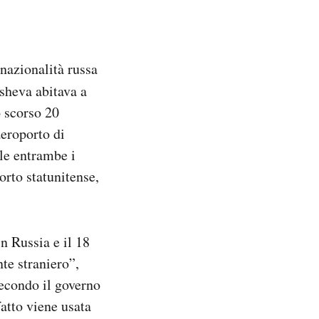
nazionalità russa
sheva abitava a
 scorso 20
aeroporto di
ole entrambe i
orto statunitense,
 Russia e il 18
nte straniero”,
secondo il governo
fatto viene usata