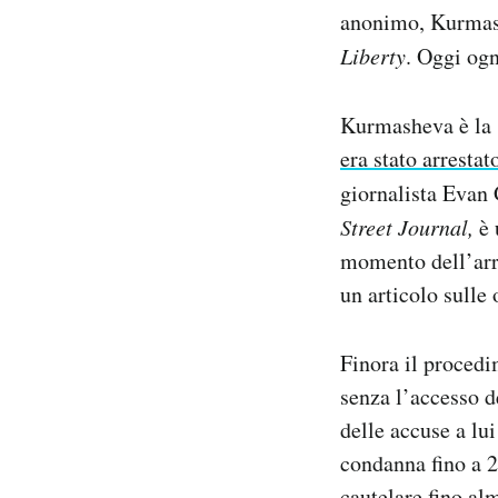
anonimo, Kurmash
Liberty
. Oggi ogn
Kurmasheva è la s
era stato arrestat
giornalista Evan 
Street Journal,
è 
momento dell’arre
un articolo sulle
Finora il procedi
senza l’accesso d
delle accuse a lu
condanna fino a 2
cautelare fino al