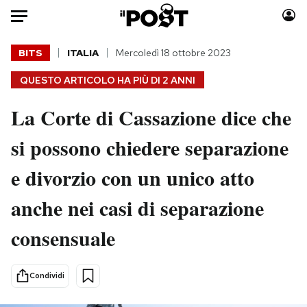
Auto
BITS
ITALIA
Mercoledì 18 ottobre 2023
QUESTO ARTICOLO HA PIÙ DI
2 ANNI
HOME
La Corte di Cassazione dice che
Italia
Moda
Mondo
Libri
si possono chiedere separazione
Politica
Consumismi
e divorzio con un unico atto
Tecnologia
Storie/Idee
Internet
Ok Boomer!
anche nei casi di separazione
Scienza
Media
consensuale
Cultura
Europa
Economia
Altrecose
Sport
Mondiali calcio 2026
Condividi