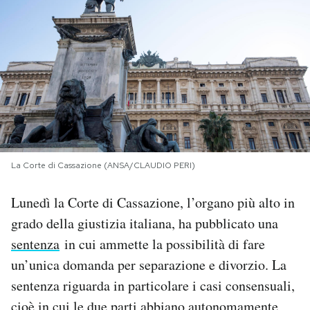
PODCAST
NEWSLETTER
I MIEI PREFERITI
SHOP
La Corte di Cassazione (ANSA/CLAUDIO PERI)
Lunedì la Corte di Cassazione, l’organo più alto in
CALENDARIO
grado della giustizia italiana, ha pubblicato una
sentenza
in cui ammette la possibilità di fare
AREA PERSONALE
un’unica domanda per separazione e divorzio. La
sentenza riguarda in particolare i casi consensuali,
Area Personale
Newsletter
cioè in cui le due parti abbiano autonomamente