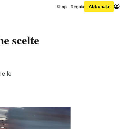
Abbonati
Shop
Regala
he scelte
ne le