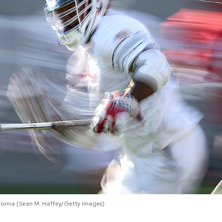
lifornia (Sean M. Haffey/Getty Images)