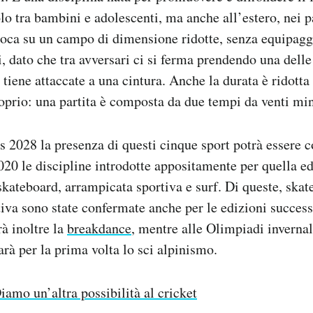
o tra bambini e adolescenti, ma anche all’estero, nei p
gioca su un campo di dimensione ridotte, senza equipag
ri, dato che tra avversari ci si ferma prendendo una dell
tiene attaccate a una cintura. Anche la durata è ridotta 
roprio: una partita è composta da due tempi da venti mi
2028 la presenza di questi cinque sport potrà essere 
0 le discipline introdotte appositamente per quella e
 skateboard, arrampicata sportiva e surf. Di queste, ska
iva sono state confermate anche per le edizioni success
à inoltre la
breakdance
, mentre alle Olimpiadi inverna
arà per la prima volta lo sci alpinismo.
iamo un’altra possibilità al cricket