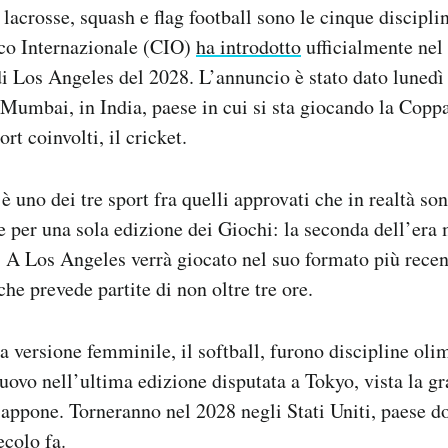
 lacrosse, squash e flag football sono le cinque disciplin
co Internazionale (CIO)
ha introdotto
ufficialmente ne
i Los Angeles del 2028. L’annuncio è stato dato lunedì
 Mumbai, in India, paese in cui si sta giocando la Cop
rt coinvolti, il cricket.
è uno dei tre sport fra quelli approvati che in realtà son
e per una sola edizione dei Giochi: la seconda dell’era
. A Los Angeles verrà giocato nel suo formato più recent
he prevede partite di non oltre tre ore.
sua versione femminile, il softball, furono discipline ol
nuovo nell’ultima edizione disputata a Tokyo, vista la g
iappone. Torneranno nel 2028 negli Stati Uniti, paese do
ecolo fa.