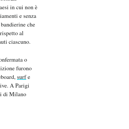
aesi in cui non è
giamenti e senza
e bandierine che
rispetto al
nuti ciascuno.
confermata o
dizione furono
teboard,
surf
e
ive. A Parigi
li di Milano