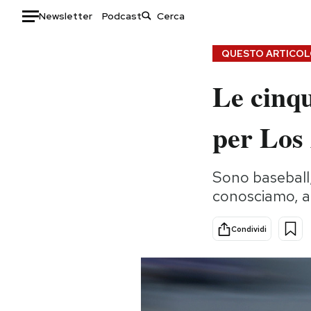
Newsletter
Podcast
Auto
QUESTO ARTICOLO
Le cinqu
HOME
Italia
Moda
per Los
Mondo
Libri
Politica
Consumismi
Sono baseball, 
Tecnologia
Storie/Idee
conosciamo, al
Internet
Ok Boomer!
Scienza
Media
Condividi
Cultura
Europa
Economia
Altrecose
Sport
Mondiali calcio 2026