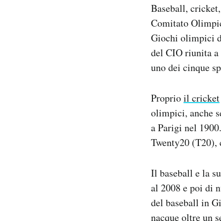
Baseball, cricket,
Notifiche mobile
Regala il Post
Comitato Olimpi
Hai bisogno di aiuto?
Giochi olimpici d
Esci
del CIO riunita a
uno dei cinque spo
Proprio
il cricket
olimpici, anche s
a Parigi nel 1900
Twenty20 (T20), c
Il baseball e la 
al 2008 e poi di 
del baseball in G
nacque oltre un s