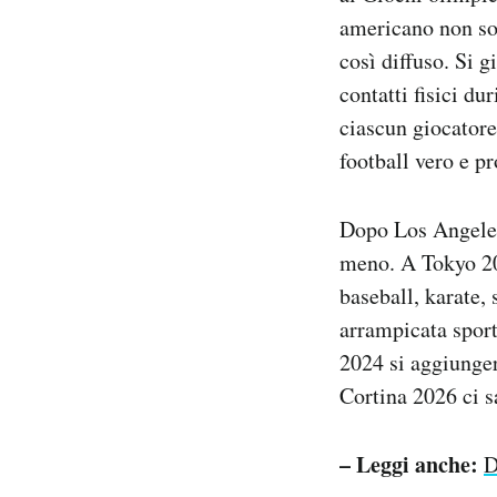
americano non sol
così diffuso. Si 
contatti fisici du
ciascun giocatore 
football vero e p
Dopo Los Angeles 
meno. A Tokyo 202
baseball, karate,
arrampicata sport
2024 si aggiunger
Cortina 2026 ci s
– Leggi anche:
D