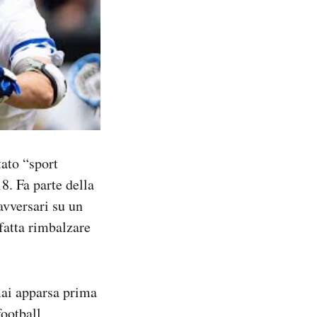
tato “sport
8. Fa parte della
avversari su un
fatta rimbalzare
mai apparsa prima
football