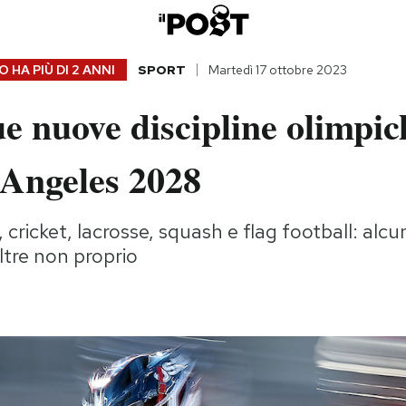
 HA PIÙ DI
2 ANNI
SPORT
Martedì 17 ottobre 2023
e nuove discipline olimpic
 Angeles 2028
cricket, lacrosse, squash e flag football: alcu
tre non proprio