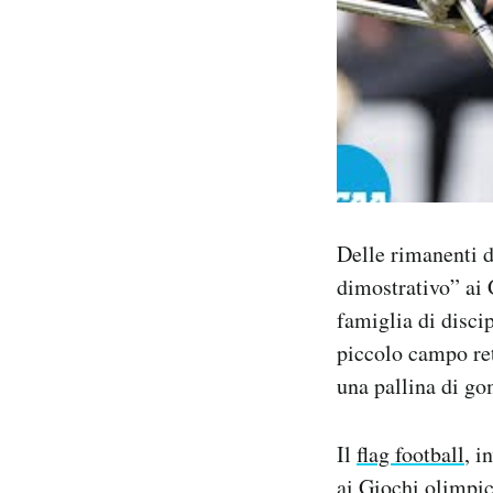
Delle rimanenti d
dimostrativo” ai 
famiglia di discip
piccolo campo ret
una pallina di g
Il
flag football
, i
ai Giochi olimpic