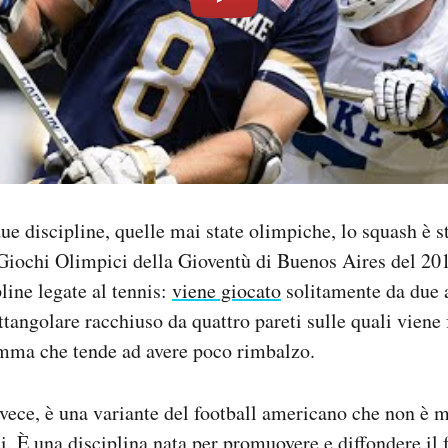
ue discipline, quelle mai state olimpiche, lo squash è s
Giochi Olimpici della Gioventù di Buenos Aires del 201
line legate al tennis:
viene giocato
solitamente da due 
tangolare racchiuso da quattro pareti sulle quali viene 
omma che tende ad avere poco rimbalzo.
nvece, è una variante del football americano che non è 
i. È una disciplina nata per promuovere e diffondere il 