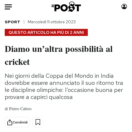
Auto
SPORT
Mercoledì 11 ottobre 2023
QUESTO ARTICOLO HA PIÙ DI
2 ANNI
HOME
Diamo un’altra possibilità al
Italia
Moda
cricket
Mondo
Libri
Politica
Consumismi
Nei giorni della Coppa del Mondo in India
Tecnologia
Storie/Idee
dovrebbe essere annunciato il suo ritorno tra
Internet
Ok Boomer!
le discipline olimpiche: l’occasione buona per
Scienza
Media
provare a capirci qualcosa
Cultura
Europa
di
Pietro Cabrio
Economia
Altrecose
Sport
Mondiali calcio 2026
Condividi