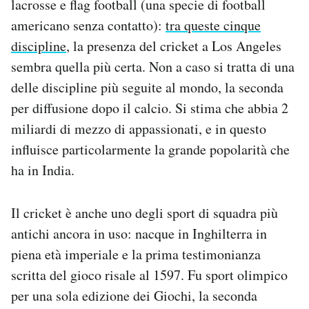
lacrosse e flag football (una specie di football
Notifiche mobile
americano senza contatto):
tra queste cinque
Regala il Post
discipline
, la presenza del cricket a Los Angeles
Hai bisogno di aiuto?
sembra quella più certa. Non a caso si tratta di una
Esci
delle discipline più seguite al mondo, la seconda
per diffusione dopo il calcio. Si stima che abbia 2
miliardi di mezzo di appassionati, e in questo
influisce particolarmente la grande popolarità che
ha in India.
Il cricket è anche uno degli sport di squadra più
antichi ancora in uso: nacque in Inghilterra in
piena età imperiale e la prima testimonianza
scritta del gioco risale al 1597. Fu sport olimpico
per una sola edizione dei Giochi, la seconda