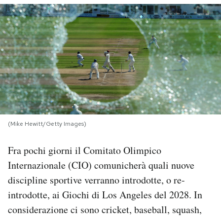
PODCAST
NEWSLETTER
I MIEI PREFERITI
SHOP
(Mike Hewitt/Getty Images)
Fra pochi giorni il Comitato Olimpico
CALENDARIO
Internazionale (CIO) comunicherà quali nuove
discipline sportive verranno introdotte, o re-
AREA PERSONALE
introdotte, ai Giochi di Los Angeles del 2028. In
Area Personale
considerazione ci sono cricket, baseball, squash,
Newsletter