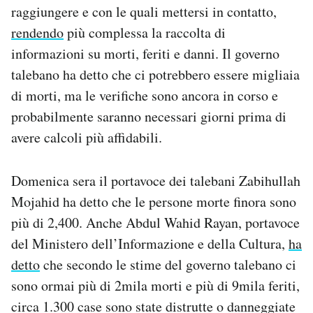
raggiungere e con le quali mettersi in contatto,
Notifiche mobile
Regala il Post
rendendo
più complessa la raccolta di
Hai bisogno di aiuto?
informazioni su morti, feriti e danni. Il governo
Esci
talebano ha detto che ci potrebbero essere migliaia
di morti, ma le verifiche sono ancora in corso e
probabilmente saranno necessari giorni prima di
avere calcoli più affidabili.
Domenica sera il portavoce dei talebani Zabihullah
Mojahid ha detto che le persone morte finora sono
più di 2,400. Anche Abdul Wahid Rayan, portavoce
del Ministero dell’Informazione e della Cultura,
ha
detto
che secondo le stime del governo talebano ci
sono ormai più di 2mila morti e più di 9mila feriti,
circa 1.300 case sono state distrutte o danneggiate