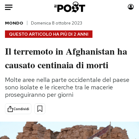
Auto
MONDO
Domenica 8 ottobre 2023
QUESTO ARTICOLO HA PIÙ DI
2 ANNI
HOME
Il terremoto in Afghanistan ha
Italia
Moda
causato centinaia di morti
Mondo
Libri
Politica
Consumismi
Molte aree nella parte occidentale del paese
Tecnologia
Storie/Idee
sono isolate e le ricerche tra le macerie
Internet
Ok Boomer!
proseguiranno per giorni
Scienza
Media
Cultura
Europa
Condividi
Economia
Altrecose
Sport
Mondiali calcio 2026