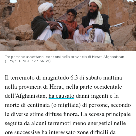
PODCAST
NEWSLETTER
I MIEI PREFERITI
Tre persone aspettano i soccorsi nella provincia di Herat, Afghanistan
(EPA/STRINGER via ANSA)
SHOP
Il terremoto di magnitudo 6.3 di sabato mattina
nella provincia di Herat, nella parte occidentale
CALENDARIO
dell’Afghanistan,
ha causato
danni ingenti e la
morte di centinaia (o migliaia) di persone, secondo
AREA PERSONALE
le diverse stime diffuse finora. La scossa principale
seguita da alcuni terremoti meno energetici nelle
Area Personale
ore successive ha interessato zone difficili da
Newsletter