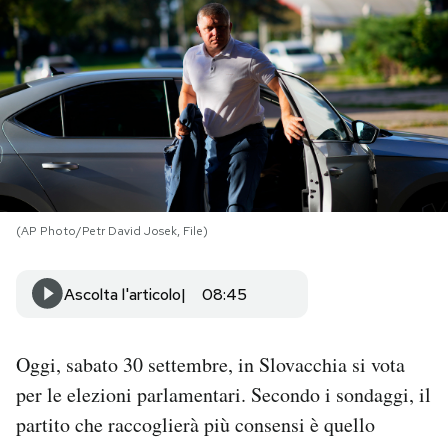
PODCAST
NEWSLETTER
I MIEI PREFERITI
(AP Photo/Petr David Josek, File)
SHOP
Ascolta l'articolo
08:45
CALENDARIO
Oggi, sabato 30 settembre, in Slovacchia si vota
AREA PERSONALE
per le elezioni parlamentari. Secondo i sondaggi, il
Area Personale
partito che raccoglierà più consensi è quello
Newsletter