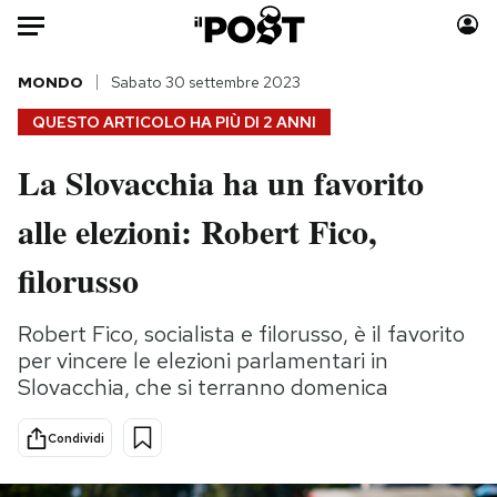
Auto
MONDO
Sabato 30 settembre 2023
QUESTO ARTICOLO HA PIÙ DI
2 ANNI
HOME
La Slovacchia ha un favorito
Italia
Moda
alle elezioni: Robert Fico,
Mondo
Libri
Politica
Consumismi
filorusso
Tecnologia
Storie/Idee
Internet
Ok Boomer!
Robert Fico, socialista e filorusso, è il favorito
Scienza
Media
per vincere le elezioni parlamentari in
Cultura
Europa
Slovacchia, che si terranno domenica
Economia
Altrecose
Condividi
Sport
Mondiali calcio 2026