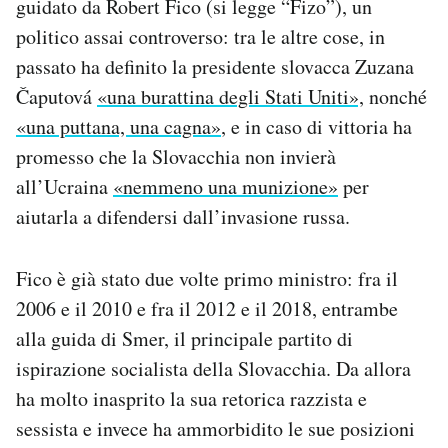
guidato da Robert Fico (si legge “Fizo”), un
Notifiche mobile
politico assai controverso: tra le altre cose, in
Regala il Post
passato ha definito la presidente slovacca Zuzana
Hai bisogno di aiuto?
Čaputová
«una burattina degli Stati Uniti»,
nonché
Esci
«una puttana, una cagna»
, e in caso di vittoria ha
promesso che la Slovacchia non invierà
all’Ucraina
«nemmeno una munizione»
per
aiutarla a difendersi dall’invasione russa.
Fico è già stato due volte primo ministro: fra il
2006 e il 2010 e fra il 2012 e il 2018, entrambe
alla guida di Smer, il principale partito di
ispirazione socialista della Slovacchia. Da allora
ha molto inasprito la sua retorica razzista e
sessista e invece ha ammorbidito le sue posizioni