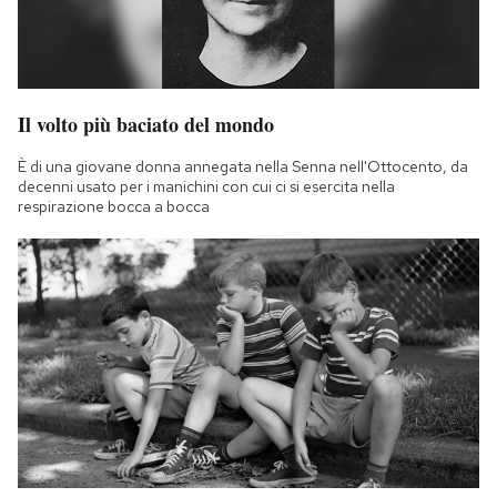
Il volto più baciato del mondo
È di una giovane donna annegata nella Senna nell'Ottocento, da
decenni usato per i manichini con cui ci si esercita nella
respirazione bocca a bocca