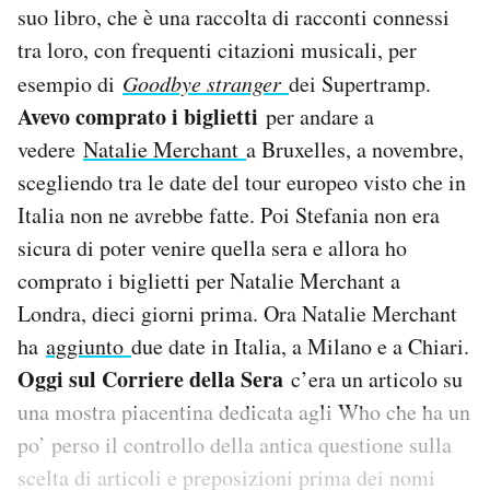
suo libro, che è una raccolta di racconti connessi
Notifiche mobile
tra loro, con frequenti citazioni musicali, per
Regala il Post
Hai bisogno di aiuto?
esempio di
Goodbye stranger
dei Supertramp.
Esci
Avevo comprato i biglietti
per andare a
vedere
Natalie Merchant
a Bruxelles, a novembre,
scegliendo tra le date del tour europeo visto che in
Italia non ne avrebbe fatte. Poi Stefania non era
sicura di poter venire quella sera e allora ho
comprato i biglietti per Natalie Merchant a
Londra, dieci giorni prima. Ora Natalie Merchant
ha
aggiunto
due date in Italia, a Milano e a Chiari.
Oggi sul Corriere della Sera
c’era un articolo su
una mostra piacentina dedicata agli Who che ha un
po’ perso il controllo della antica questione sulla
scelta di articoli e preposizioni prima dei nomi