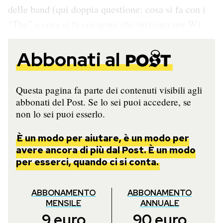
delle band (qui doppia questione: cosa si fa con i
“The” e cosa si fa coi nomi che iniziano per W).
Abbonati al
Questa pagina fa parte dei contenuti visibili agli
abbonati del Post. Se lo sei puoi accedere, se
non lo sei puoi esserlo.
È un modo per aiutare, è un modo per
avere ancora di più dal Post. È un modo
per esserci, quando ci si conta.
ABBONAMENTO
ABBONAMENTO
MENSILE
ANNUALE
9
euro
90
euro