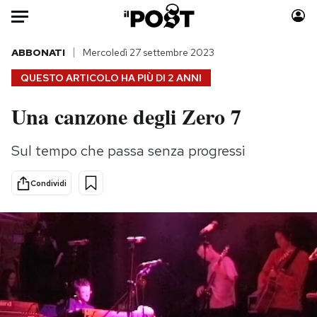
Auto
ABBONATI
Mercoledì 27 settembre 2023
QUESTO ARTICOLO HA PIÙ DI
2 ANNI
HOME
Una canzone degli Zero 7
Italia
Moda
Mondo
Libri
Sul tempo che passa senza progressi
Politica
Consumismi
Tecnologia
Storie/Idee
Condividi
Internet
Ok Boomer!
Scienza
Media
Cultura
Europa
Economia
Altrecose
Sport
Mondiali calcio 2026