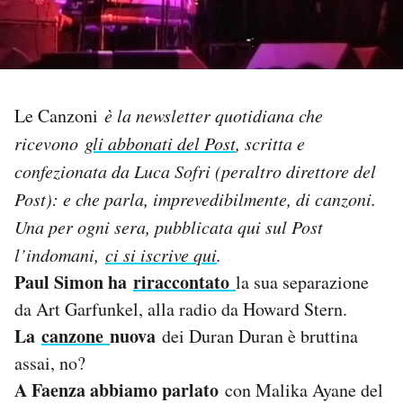
PODCAST
NEWSLETTER
Le Canzoni
è la newsletter quotidiana che
ricevono
gli abbonati del Post
, scritta e
I MIEI PREFERITI
confezionata da Luca Sofri (peraltro direttore del
Post): e che parla, imprevedibilmente, di canzoni.
SHOP
Una per og
ni sera, pubblicata qui sul Post
l’indomani,
ci si iscrive qui
.
CALENDARIO
Paul Simon ha
riraccontato
la sua separazione
da Art Garfunkel, alla radio da Howard Stern.
La
canzone
nuova
AREA PERSONALE
dei Duran Duran è bruttina
assai, no?
Area Personale
A Faenza abbiamo parlato
con Malika Ayane del
Newsletter