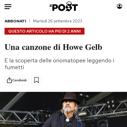
Auto
ABBONATI
Martedì 26 settembre 2023
QUESTO ARTICOLO HA PIÙ DI
2 ANNI
HOME
Una canzone di Howe Gelb
Italia
Moda
Mondo
Libri
E la scoperta delle onomatopee leggendo i
Politica
Consumismi
fumetti
Tecnologia
Storie/Idee
Internet
Ok Boomer!
Condividi
Scienza
Media
Cultura
Europa
Economia
Altrecose
Sport
Mondiali calcio 2026