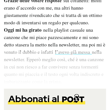
Grazie delle vostre risposte
sui cofanetti: molti
Notifiche mobile
erano d’accordo con me, ma altri hanno
Regala il Post
giustamente rivendicato che si tratta di un ottimo
Hai bisogno di aiuto?
modo di inventarsi un regalo per qualcuno.
Esci
Oggi mi ha girato
nella playlist casuale una
canzone che mi piace pazzescamente e mi sono
detto stasera la metto nella newsletter, ma poi mi è
venuto il dubbio e infatti
l’avevo già messa
nella
newsletter. Epperò meglio così, ché è una canzone
in cui non riesco a far convivere senza tormenti
quanto mi piaccia e il testo ogni volta indiscreto e
imbarazzante come la prima.
Abbonati al