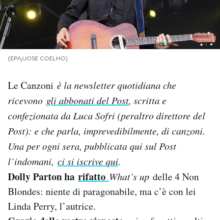
PODCAST
NEWSLETTER
(EPA/JOSE COELHO)
Le Canzoni
è la newsletter quotidiana che
I MIEI PREFERITI
ricevono
gli abbonati del Post
, scritta e
confezionata da Luca Sofri (peraltro direttore del
SHOP
Post): e che parla, imprevedibilmente, di canzoni.
Una per og
ni sera, pubblicata qui sul Post
CALENDARIO
l’indomani,
ci si iscrive qui
.
Dolly Parton ha
rifatto
What’s up
delle 4 Non
AREA PERSONALE
Blondes: niente di paragonabile, ma c’è con lei
Area Personale
Linda Perry, l’autrice.
Newsletter