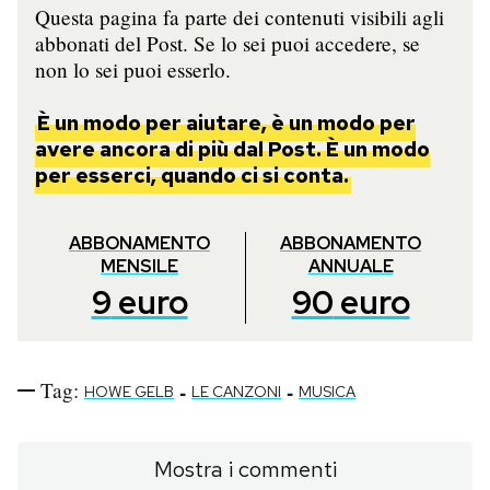
Questa pagina fa parte dei contenuti visibili agli
abbonati del Post. Se lo sei puoi accedere, se
non lo sei puoi esserlo.
È un modo per aiutare, è un modo per
avere ancora di più dal Post. È un modo
per esserci, quando ci si conta.
ABBONAMENTO
ABBONAMENTO
MENSILE
ANNUALE
9
euro
90
euro
Tag:
-
-
HOWE GELB
LE CANZONI
MUSICA
Mostra i commenti