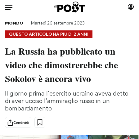
Auto
MONDO
Martedì 26 settembre 2023
QUESTO ARTICOLO HA PIÙ DI
2 ANNI
HOME
La Russia ha pubblicato un
Italia
Moda
video che dimostrerebbe che
Mondo
Libri
Politica
Consumismi
Sokolov è ancora vivo
Tecnologia
Storie/Idee
Internet
Ok Boomer!
Il giorno prima l'esercito ucraino aveva detto
Scienza
Media
di aver ucciso l'ammiraglio russo in un
Cultura
Europa
bombardamento
Economia
Altrecose
Condividi
Sport
Mondiali calcio 2026