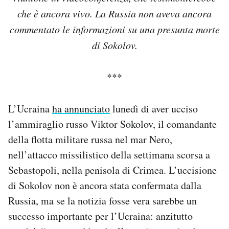
Notifiche mobile
che è ancora vivo. La Russia non aveva ancora
Regala il Post
commentato le informazioni su una presunta morte
Hai bisogno di aiuto?
di Sokolov.
Esci
***
L’Ucraina
ha annunciato
lunedì di aver ucciso
l’ammiraglio russo Viktor Sokolov, il comandante
della flotta militare russa nel mar Nero,
nell’attacco missilistico della settimana scorsa a
Sebastopoli, nella penisola di Crimea. L’uccisione
di Sokolov non è ancora stata confermata dalla
Russia, ma se la notizia fosse vera sarebbe un
successo importante per l’Ucraina: anzitutto