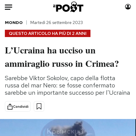
Auto
MONDO
Martedì 26 settembre 2023
QUESTO ARTICOLO HA PIÙ DI
2 ANNI
HOME
L’Ucraina ha ucciso un
Italia
Moda
ammiraglio russo in Crimea?
Mondo
Libri
Politica
Consumismi
Sarebbe Viktor Sokolov, capo della flotta
Tecnologia
Storie/Idee
russa del mar Nero: se fosse confermato
Internet
Ok Boomer!
sarebbe un importante successo per l'Ucraina
Scienza
Media
Cultura
Europa
Condividi
Economia
Altrecose
Sport
Mondiali calcio 2026