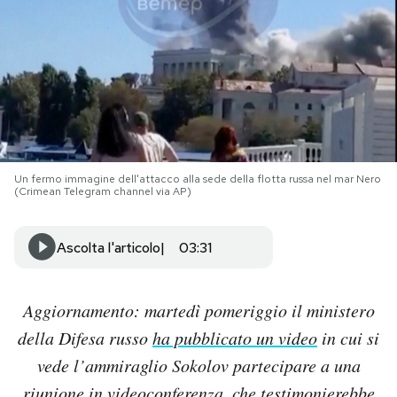
PODCAST
NEWSLETTER
I MIEI PREFERITI
Un fermo immagine dell'attacco alla sede della flotta russa nel mar Nero
(Crimean Telegram channel via AP)
SHOP
Ascolta l'articolo
03:31
CALENDARIO
Aggiornamento: martedì pomeriggio il ministero
AREA PERSONALE
della Difesa russo
ha pubblicato un video
in cui si
vede l’ammiraglio Sokolov partecipare a una
Area Personale
Newsletter
riunione in videoconferenza, che testimonierebbe