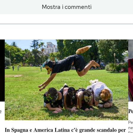
Mostra i commenti
e
Pe
Pe
ne
In Spagna e America Latina c’è grande scandalo per
l'