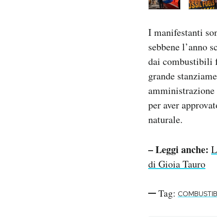
I manifestanti son
sebbene l’anno sc
dai combustibili f
grande stanziame
amministrazione è
per aver approvat
naturale.
– Leggi anche:
L
di Gioia Tauro
Tag:
COMBUSTIBI