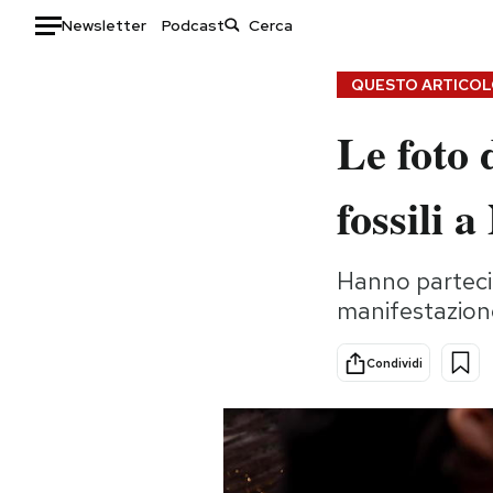
Newsletter
Podcast
Auto
QUESTO ARTICOLO
Le foto 
HOME
Italia
Moda
fossili 
Mondo
Libri
Politica
Consumismi
Hanno partecip
Tecnologia
Storie/Idee
manifestazione 
Internet
Ok Boomer!
Scienza
Media
Condividi
Cultura
Europa
Economia
Altrecose
Sport
Mondiali calcio 2026