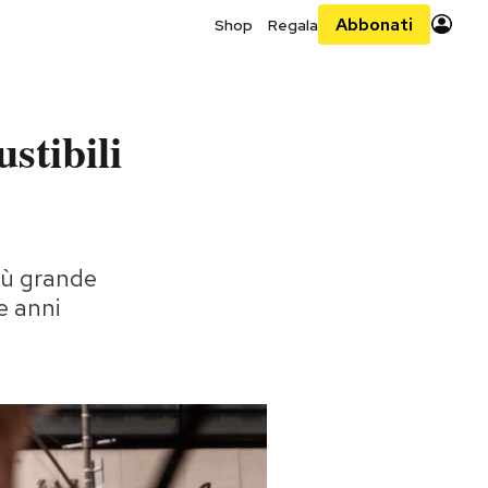
Abbonati
Shop
Regala
stibili
più grande
e anni