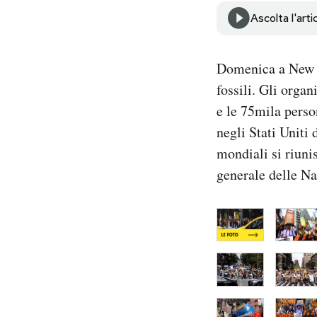
Notifiche mobile
Ascolta l'arti
Regala il Post
Hai bisogno di aiuto?
Domenica a New Y
Esci
fossili. Gli orga
e le 75mila perso
negli Stati Uniti
mondiali si riuni
generale delle Na