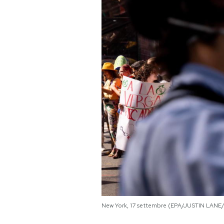
PODCAST
NEWSLETTER
I MIEI PREFERITI
SHOP
CALENDARIO
AREA PERSONALE
Area Personale
New York, 17 settembre (EPA/JUSTIN LANE
Newsletter