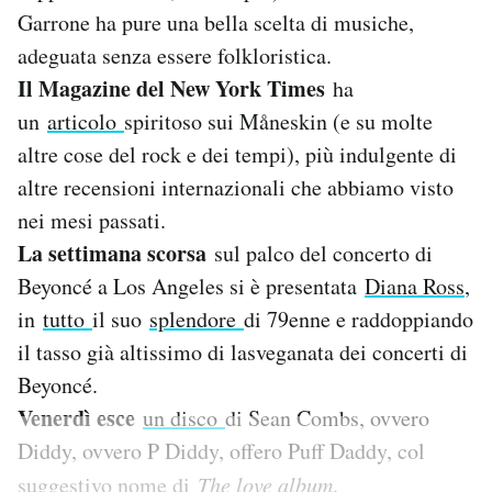
Notifiche mobile
Garrone ha pure una bella scelta di musiche,
Regala il Post
adeguata senza essere folkloristica.
Hai bisogno di aiuto?
Il Magazine del New York Times
ha
Esci
un
articolo
spiritoso sui Måneskin (e su molte
altre cose del rock e dei tempi), più indulgente di
altre recensioni internazionali che abbiamo visto
nei mesi passati.
La settimana scorsa
sul palco del concerto di
Beyoncé a Los Angeles si è presentata
Diana Ross
,
in
tutto
il suo
splendore
di 79enne e raddoppiando
il tasso già altissimo di lasveganata dei concerti di
Beyoncé.
Venerdì esce
un disco
di Sean Combs, ovvero
Diddy, ovvero P Diddy, offero Puff Daddy, col
suggestivo nome di
The love album
.