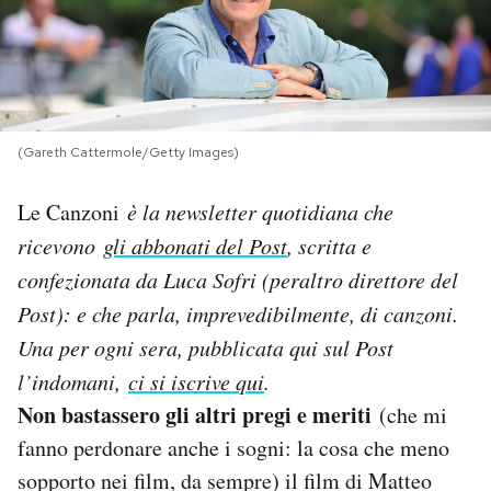
PODCAST
NEWSLETTER
(Gareth Cattermole/Getty Images)
I MIEI PREFERITI
Le Canzoni
è la newsletter quotidiana che
ricevono
gli abbonati del Post
, scritta e
SHOP
confezionata da Luca Sofri (peraltro direttore del
Post): e che parla, imprevedibilmente, di canzoni.
CALENDARIO
Una per og
ni sera, pubblicata qui sul Post
l’indomani,
ci si iscrive qui
.
AREA PERSONALE
Non bastassero gli altri pregi e meriti
(che mi
fanno perdonare anche i sogni: la cosa che meno
Area Personale
sopporto nei film, da sempre) il film di Matteo
Newsletter