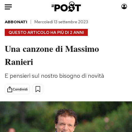
Auto
ABBONATI
Mercoledì 13 settembre 2023
QUESTO ARTICOLO HA PIÙ DI
2 ANNI
HOME
Una canzone di Massimo
Italia
Moda
Ranieri
Mondo
Libri
Politica
Consumismi
E pensieri sul nostro bisogno di novità
Tecnologia
Storie/Idee
Internet
Ok Boomer!
Condividi
Scienza
Media
Cultura
Europa
Economia
Altrecose
Sport
Mondiali calcio 2026