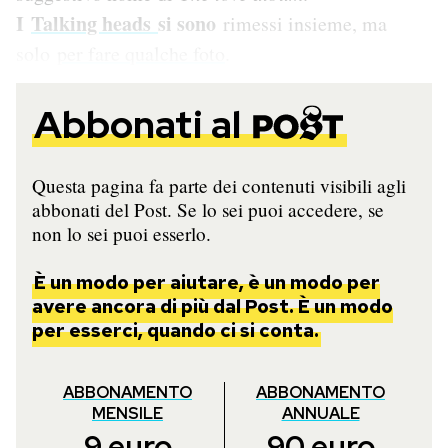
I
Talking heads
si sono
rimessi insieme, ma
solo
per fare qualche foto
.
Abbonati al
Questa pagina fa parte dei contenuti visibili agli
abbonati del Post. Se lo sei puoi accedere, se
non lo sei puoi esserlo.
È un modo per aiutare, è un modo per
avere ancora di più dal Post. È un modo
per esserci, quando ci si conta.
ABBONAMENTO
ABBONAMENTO
MENSILE
ANNUALE
9
euro
90
euro