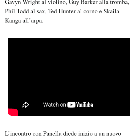
Gavyn Wright al violino, Guy Barker alla tromba,
Phil Todd al sax, Ted Hunter al corno e Skaila
Kanga all’arpa.
L’incontro con Panella diede inizio a un nuovo