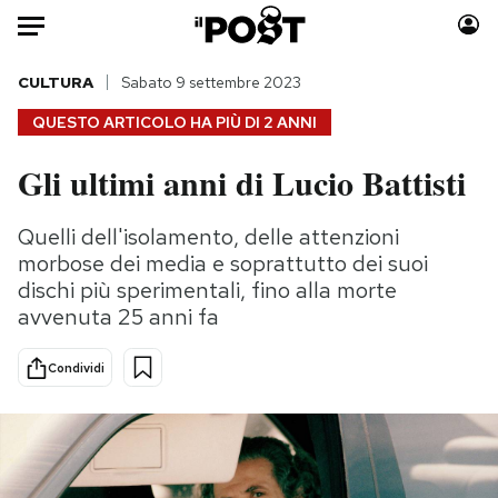
Auto
CULTURA
Sabato 9 settembre 2023
QUESTO ARTICOLO HA PIÙ DI
2 ANNI
HOME
Gli ultimi anni di Lucio Battisti
Italia
Moda
Mondo
Libri
Quelli dell'isolamento, delle attenzioni
Politica
Consumismi
morbose dei media e soprattutto dei suoi
Tecnologia
Storie/Idee
dischi più sperimentali, fino alla morte
avvenuta 25 anni fa
Internet
Ok Boomer!
Scienza
Media
Condividi
Cultura
Europa
Economia
Altrecose
Sport
Mondiali calcio 2026