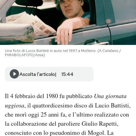
PODCAST
NEWSLETTER
Una foto di Lucio Battisti in auto nel 1997 a Molteno. (A.Catalano /
I MIEI PREFERITI
FARABOLAFOTO/Ansa)
SHOP
Ascolta l'articolo
15:44
CALENDARIO
Il 4 febbraio del 1980 fu pubblicato
Una giornata
uggiosa
, il quattordicesimo disco di Lucio Battisti,
AREA PERSONALE
che morì oggi 25 anni fa, e l’ultimo realizzato con
la collaborazione del paroliere Giulio Rapetti,
Area Personale
conosciuto con lo pseudonimo di Mogol. La
Newsletter