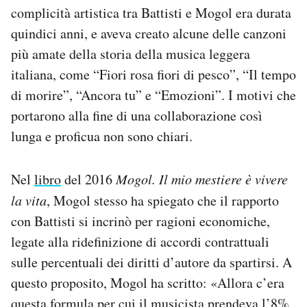
complicità artistica tra Battisti e Mogol era durata
Notifiche mobile
Regala il Post
quindici anni, e aveva creato alcune delle canzoni
Hai bisogno di aiuto?
più amate della storia della musica leggera
Esci
italiana, come “Fiori rosa fiori di pesco”, “Il tempo
di morire”, “Ancora tu” e “Emozioni”. I motivi che
portarono alla fine di una collaborazione così
lunga e proficua non sono chiari.
Nel
libro
del 2016
Mogol. Il mio mestiere è vivere
la vita
, Mogol stesso ha spiegato che il rapporto
con Battisti si incrinò per ragioni economiche,
legate alla ridefinizione di accordi contrattuali
sulle percentuali dei diritti d’autore da spartirsi. A
questo proposito, Mogol ha scritto: «Allora c’era
questa formula per cui il musicista prendeva l’8%