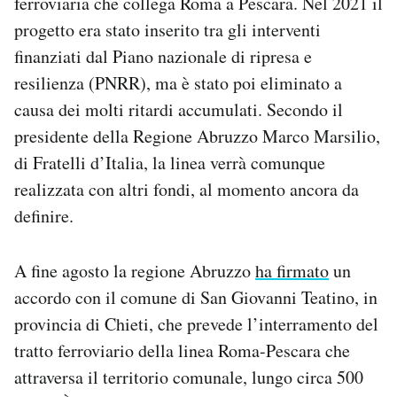
ferroviaria che collega Roma a Pescara. Nel 2021 il
Notifiche mobile
progetto era stato inserito tra gli interventi
Regala il Post
finanziati dal Piano nazionale di ripresa e
Hai bisogno di aiuto?
resilienza (PNRR), ma è stato poi eliminato a
Esci
causa dei molti ritardi accumulati. Secondo il
presidente della Regione Abruzzo Marco Marsilio,
di Fratelli d’Italia, la linea verrà comunque
realizzata con altri fondi, al momento ancora da
definire.
A fine agosto la regione Abruzzo
ha firmato
un
accordo con il comune di San Giovanni Teatino, in
provincia di Chieti, che prevede l’interramento del
tratto ferroviario della linea Roma-Pescara che
attraversa il territorio comunale, lungo circa 500