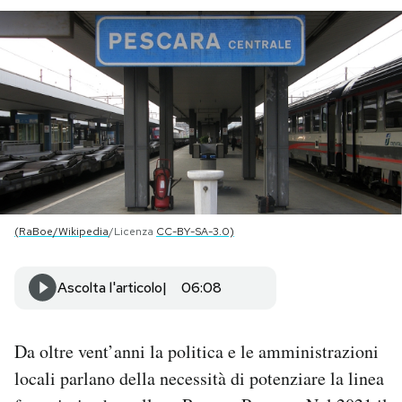
PODCAST
NEWSLETTER
I MIEI PREFERITI
SHOP
(RaBoe/Wikipedia
/Licenza
CC-BY-SA-3.0)
CALENDARIO
Ascolta l'articolo
06:08
AREA PERSONALE
Da oltre vent’anni la politica e le amministrazioni
Area Personale
locali parlano della necessità di potenziare la linea
Newsletter