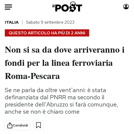
Auto
ITALIA
Sabato 9 settembre 2023
QUESTO ARTICOLO HA PIÙ DI
2 ANNI
HOME
Non si sa da dove arriveranno i
Italia
Moda
fondi per la linea ferroviaria
Mondo
Libri
Politica
Consumismi
Roma-Pescara
Tecnologia
Storie/Idee
Internet
Ok Boomer!
Se ne parla da oltre vent'anni: è stata
Scienza
Media
definanziata dal PNRR ma secondo il
Cultura
Europa
presidente dell'Abruzzo si farà comunque,
anche se non è chiaro come
Economia
Altrecose
Sport
Mondiali calcio 2026
Condividi