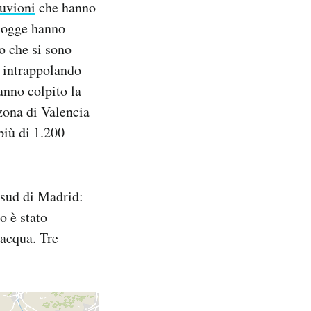
luvioni
che hanno
piogge hanno
go che si sono
, intrappolando
anno colpito la
 zona di Valencia
più di 1.200
 sud di Madrid:
o è stato
’acqua. Tre