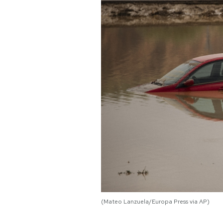
PODCAST
NEWSLETTER
I MIEI PREFERITI
SHOP
CALENDARIO
AREA PERSONALE
(Mateo Lanzuela/Europa Press via AP)
Area Personale
Newsletter