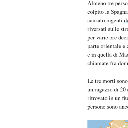
Almeno tre person
Notifiche mobile
colpito la Spagna
Regala il Post
causato ingenti
d
Hai bisogno di aiuto?
Esci
riversati sulle s
per varie ore dec
parte orientale e
e in quella di Ma
chiamate fra dom
Le tre morti sono
un ragazzo di 20 
ritrovato in un f
persone sono anco