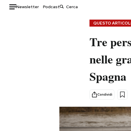
Newsletter
Podcast
Auto
QUESTO ARTICOLO
HOME
Tre pers
Italia
Moda
nelle gr
Mondo
Libri
Politica
Consumismi
Spagna
Tecnologia
Storie/Idee
Internet
Ok Boomer!
Scienza
Media
Condividi
Cultura
Europa
Economia
Altrecose
Sport
Mondiali calcio 2026