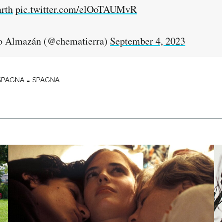
rth
pic.twitter.com/elOoTAUMvR
o Almazán (@chematierra)
September 4, 2023
-
 SPAGNA
SPAGNA