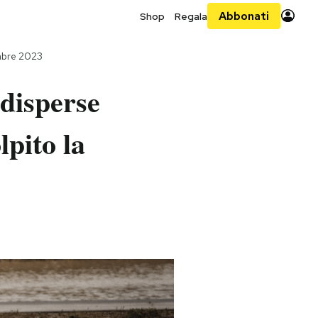
Abbonati
Shop
Regala
mbre 2023
 disperse
lpito la