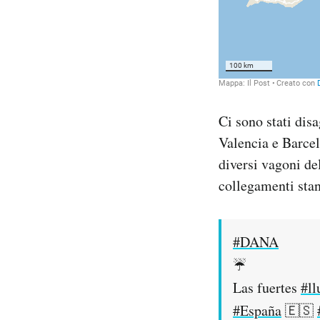
Ci sono stati disa
Valencia e Barcel
diversi vagoni del
collegamenti sta
#DANA
☔️
Las fuertes
#ll
#España
🇪🇸