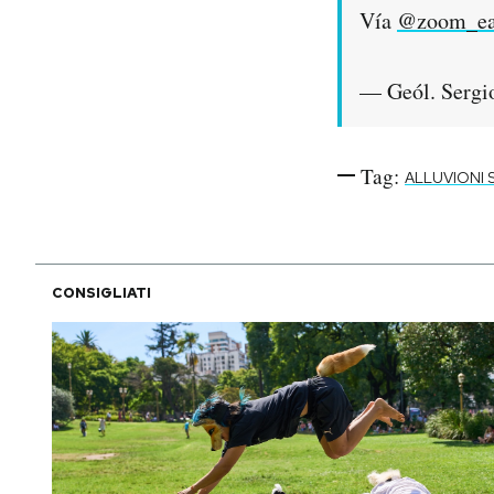
Vía
@zoom_ea
— Geól. Sergi
Tag:
ALLUVIONI
CONSIGLIATI