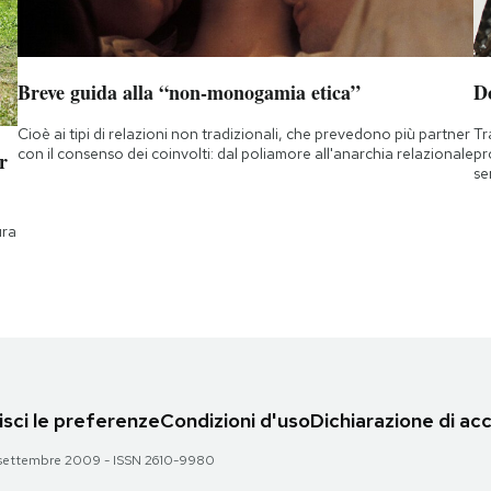
Breve guida alla “non-monogamia etica”
D
Cioè ai tipi di relazioni non tradizionali, che prevedono più partner
Tr
con il consenso dei coinvolti: dal poliamore all'anarchia relazionale
pr
r
se
ura
sci le preferenze
Condizioni d'uso
Dichiarazione di acc
 28 settembre 2009 - ISSN 2610-9980