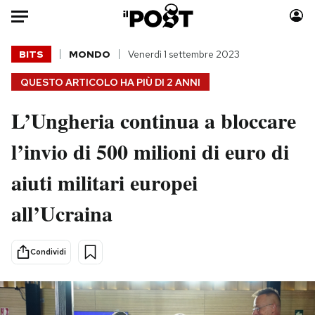
Auto
BITS
MONDO
Venerdì 1 settembre 2023
QUESTO ARTICOLO HA PIÙ DI
2 ANNI
HOME
L’Ungheria continua a bloccare
Italia
Moda
Mondo
Libri
l’invio di 500 milioni di euro di
Politica
Consumismi
aiuti militari europei
Tecnologia
Storie/Idee
Internet
Ok Boomer!
all’Ucraina
Scienza
Media
Cultura
Europa
Condividi
Economia
Altrecose
Sport
Mondiali calcio 2026