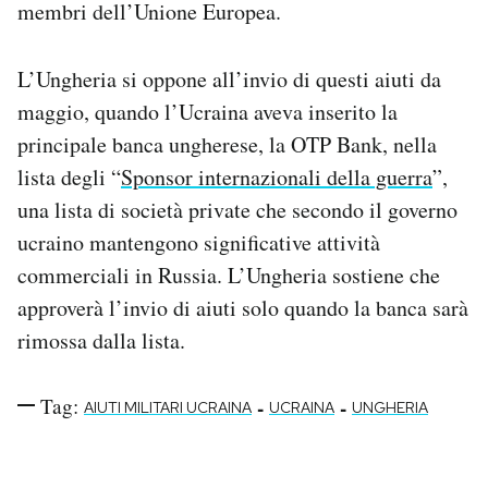
membri dell’Unione Europea.
Notifiche mobile
Regala il Post
Hai bisogno di aiuto?
L’Ungheria si oppone all’invio di questi aiuti da
Esci
maggio, quando l’Ucraina aveva inserito la
principale banca ungherese, la OTP Bank, nella
lista degli “
Sponsor internazionali della guerra
”,
una lista di società private che secondo il governo
ucraino mantengono significative attività
commerciali in Russia. L’Ungheria sostiene che
approverà l’invio di aiuti solo quando la banca sarà
rimossa dalla lista.
Tag:
-
-
AIUTI MILITARI UCRAINA
UCRAINA
UNGHERIA