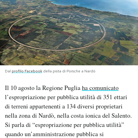
PODCAST
NEWSLETTER
I MIEI PREFERITI
Dal
profilo Facebook
della pista di Porsche a Nardò
SHOP
Il 10 agosto la Regione Puglia
ha comunicato
CALENDARIO
l’espropriazione per pubblica utilità di 351 ettari
di terreni appartenenti a 134 diversi proprietari
AREA PERSONALE
nella zona di Nardò, nella costa ionica del Salento.
Si parla di “espropriazione per pubblica utilità”
Area Personale
quando un’amministrazione pubblica si
Newsletter