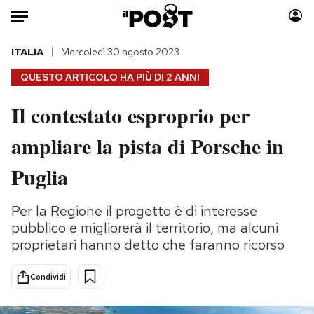
Auto
ITALIA
Mercoledì 30 agosto 2023
QUESTO ARTICOLO HA PIÙ DI
2 ANNI
HOME
Il contestato esproprio per
Italia
Moda
ampliare la pista di Porsche in
Mondo
Libri
Politica
Consumismi
Puglia
Tecnologia
Storie/Idee
Internet
Ok Boomer!
Per la Regione il progetto è di interesse
Scienza
Media
pubblico e migliorerà il territorio, ma alcuni
Cultura
Europa
proprietari hanno detto che faranno ricorso
Economia
Altrecose
Condividi
Sport
Mondiali calcio 2026