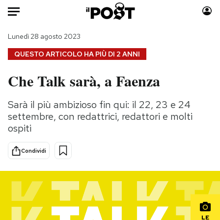
Auto
Lunedì 28 agosto 2023
QUESTO ARTICOLO HA PIÙ DI
2 ANNI
HOME
Che Talk sarà, a Faenza
Italia
Moda
Mondo
Libri
Sarà il più ambizioso fin qui: il 22, 23 e 24
Politica
Consumismi
settembre, con redattrici, redattori e molti
Tecnologia
Storie/Idee
ospiti
Internet
Ok Boomer!
Condividi
Scienza
Media
Cultura
Europa
Economia
Altrecose
Sport
Mondiali calcio 2026
LE