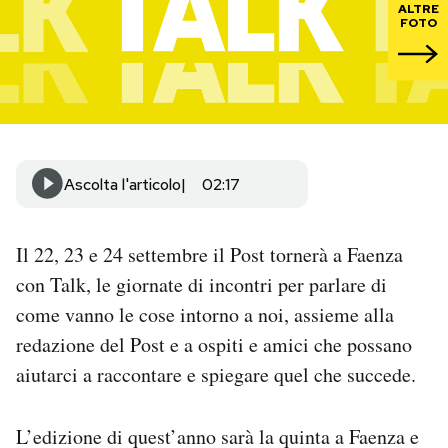
ALTRE
FOTO
PODCAST
NEWSLETTER
I MIEI PREFERITI
Ascolta l'articolo
02:17
SHOP
Il 22, 23 e 24 settembre il Post tornerà a Faenza
con Talk, le giornate di incontri per parlare di
CALENDARIO
come vanno le cose intorno a noi, assieme alla
redazione del Post e a ospiti e amici che possano
AREA PERSONALE
aiutarci a raccontare e spiegare quel che succede.
Area Personale
L’edizione di quest’anno sarà la quinta a Faenza e
Newsletter