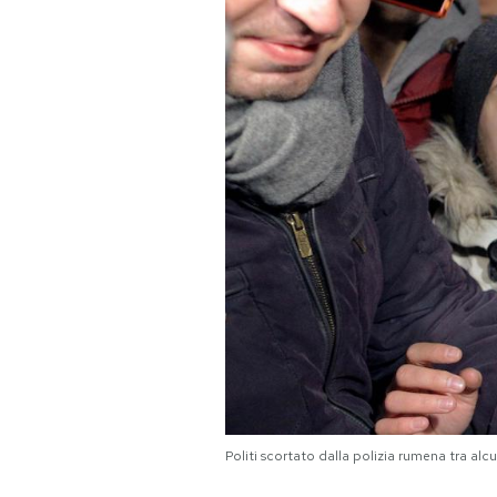
PODCAST
NEWSLETTER
I MIEI PREFERITI
SHOP
CALENDARIO
AREA PERSONALE
Area Personale
Politi scortato dalla polizia rumena tra al
Newsletter