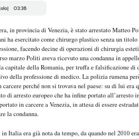
colo
03:38
a, in provincia di Venezia, è stato arrestato Matteo Pol
ni ha esercitato come chirurgo plastico senza un titolo
essione, facendo decine di operazioni di chirurgia esteti
orso marzo Politi aveva ricevuto una condanna in appello
la capitale della Romania, per truffa e falsificazione di
sivo della professione di medico. La polizia rumena pe
 carcere perché non si trovava nel paese: su di lui era q
 di arresto europeo che ha infine portato all’arresto in
ortato in carcere a Venezia, in attesa di essere estrad
re la condanna.
ti in Italia era già nota da tempo, da quando nel 2010 er