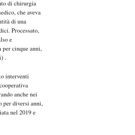
to di chirurgia
medico, che aveva
tità di una
ici. Processato,
lso e
a per cinque anni,
) .
to interventi
 cooperativa
erando anche nei
 per diversi anni,
iata nel 2019 e