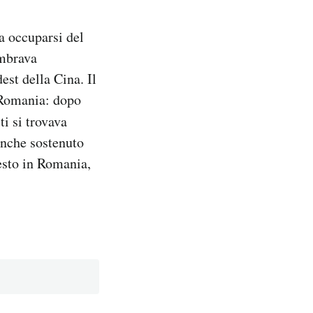
 a occuparsi del
embrava
st della Cina. Il
 Romania: dopo
ti si trovava
anche sostenuto
resto in Romania,