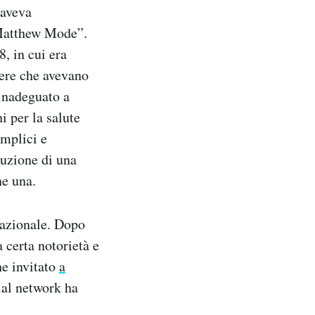
 aveva
“Matthew Mode”.
, in cui era
iere che avevano
 inadeguato a
i per la salute
emplici e
ituzione di una
he una.
nazionale. Dopo
 certa notorietà e
he invitato
a
ial network ha