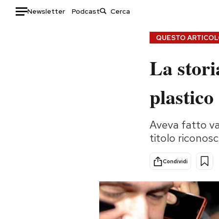
Newsletter
Podcast
Auto
QUESTO ARTICOLO
La stori
HOME
Italia
Moda
plastico
Mondo
Libri
Politica
Consumismi
Aveva fatto va
Tecnologia
Storie/Idee
titolo riconos
Internet
Ok Boomer!
Scienza
Media
Condividi
Cultura
Europa
Economia
Altrecose
Sport
Mondiali calcio 2026