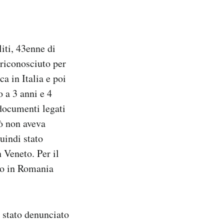
iti, 43enne di
 riconosciuto per
ca in Italia e poi
 a 3 anni e 4
 documenti legati
rò non aveva
uindi stato
 Veneto. Per il
ato in Romania
a stato denunciato