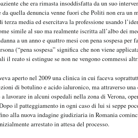
aziente che era rimasta insoddisfatta da un suo interven
re da quella denuncia venne fuori che Politi non era un 
i terza media ed esercitava la professione usando l’iden
me simile al suo ma realmente iscritta all’albo dei med
danna a un anno e quattro mesi con pena sospesa per fa
ersona (“pena sospesa” significa che non viene applicat
ali il reato si estingue se non ne vengono commessi altri
veva aperto nel 2009 una clinica in cui faceva soprattut
ezioni di botulino e acido ialuronico, ma attraverso una
o a lavorare in alcuni ospedali nella zona di Verona, op
Dopo il patteggiamento in ogni caso di lui si seppe poco
 fino alla nuova indagine giudiziaria in Romania cominc
inizialmente arrestato in attesa del processo.