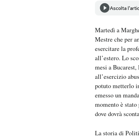
Notifiche mobile
Ascolta l'arti
Regala il Post
Hai bisogno di aiuto?
Martedì a Margher
Esci
Mestre che per an
esercitare la prof
all’estero. Lo sc
mesi a Bucarest, 
all’esercizio abu
potuto metterlo in
emesso un mandato
momento è stato p
dove dovrà sconta
La storia di Poli